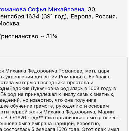
Романова Софья Михайловна
,
30
сентября 1634
(391 год),
Европа, Россия,
Москва
Христианство ~ 31%
ря Михаила Фёдоровича Романова, мать царя
 в укреплении династии Романовых. Её брак с
 стала матерью наследника престола и
годы
Евдокия Лукьяновна родилась в 1608 году в
Её род не принадлежал к числу самых знатных,
ведений, но известно, что она получила
шее обучение грамоте, рукоделию и основам
ерти первой жены Михаила Фёдоровича, Марии
з. В **1626 году** был организован смотр невест,
решнева была выбрана царицей, вероятно,
 состоялась 5 февраля 1626 года. Этот брак имел