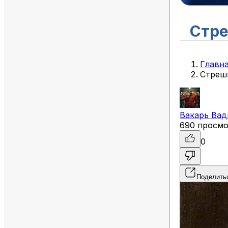
Стре
Главн
Стреш
Вакарь
Вад
690 просм
0
Поделить