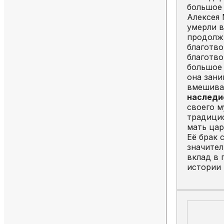
большое 
Алексея 
умерли в
продолжи
благотво
благотво
большое 
она зани
вмешивал
наследи
своего м
традицио
мать цар
Её брак 
значител
вклад в 
истории 