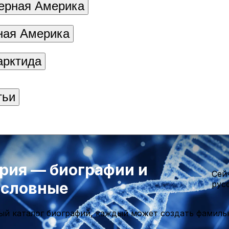
ерная Америка
ая Америка
арктида
тьи
рия — биографии и
Cей
ословные
рус
ый каталог биографий, каждый может создать фамиль