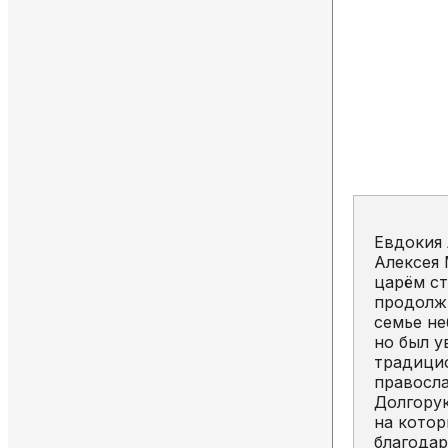
Евдокия 
Алексея 
царём ст
продолж
семье не
но был у
традицио
правосл
Долгорук
на котор
благодар