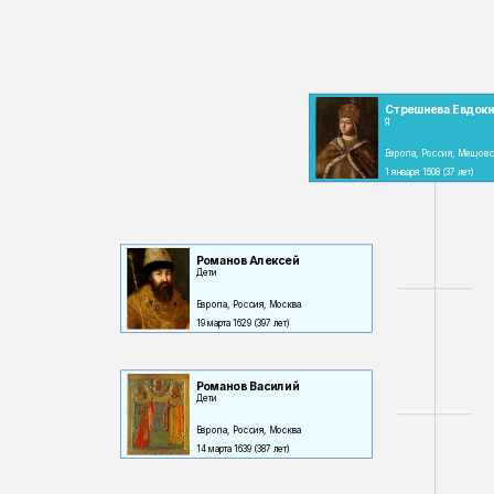
Стрешнева Евдок
Я
Европа, Россия, Мещовс
1 января 1608
(37 лет)
Романов Алексей
Дети
Европа, Россия, Москва
19 марта 1629
(397 лет)
Романов Василий
Дети
Европа, Россия, Москва
14 марта 1639
(387 лет)