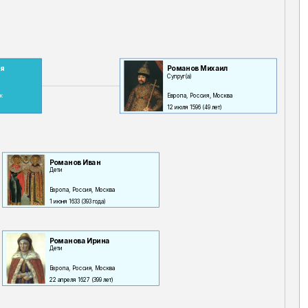
ия
Романов Михаил
Супруг(а)
к
Европа, Россия, Москва
12 июля 1596
(49 лет)
Романов Иван
Дети
Европа, Россия, Москва
1 июня 1633
(393 года)
Романова Ирина
Дети
Европа, Россия, Москва
22 апреля 1627
(399 лет)