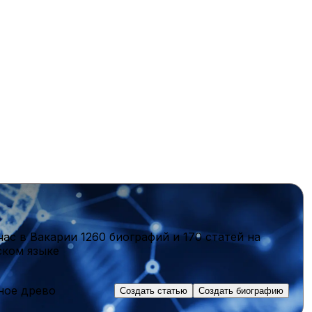
час в Вакарии
1260 биографий
и
170 статей
на
ском языке
ное древо
Создать статью
Создать биографию