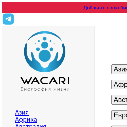
Добавьте свою би
Ази
Афр
Авс
Азия
Евр
Африка
Австралия