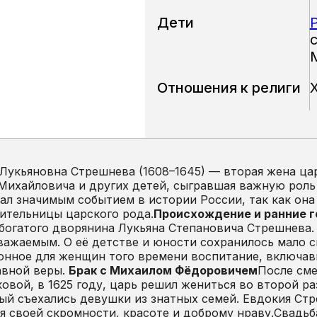
Дети
Отношения к религи
Лукьяновна Стрешнева (1608–1645) — вторая жена ца
Михайловича и других детей, сыгравшая важную роль
ал значимым событием в истории России, так как она
ительницы царского рода.
Происхождение и ранние 
богатого дворянина Лукьяна Степановича Стрешнева. 
важаемым. О её детстве и юности сохранилось мало с
нное для женщин того времени воспитание, включав
авной веры.
Брак с Михаилом Фёдоровичем
После см
овой, в 1625 году, царь решил жениться во второй ра
ый съехались девушки из знатных семей. Евдокия Ст
я своей скромности, красоте и доброму нраву.Свадьба