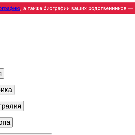
ографию
, а также биографии ваших родственников — 
я
ика
тралия
опа