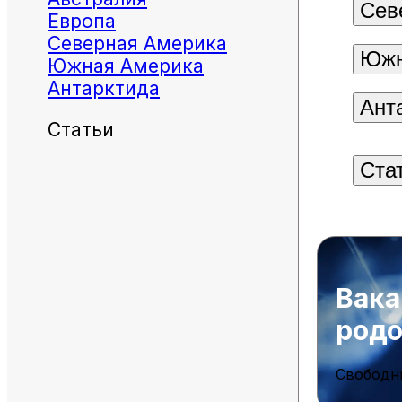
Сев
Европа
Северная Америка
Южн
Южная Америка
Антарктида
Ант
Статьи
Ста
Вака
род
Свободн