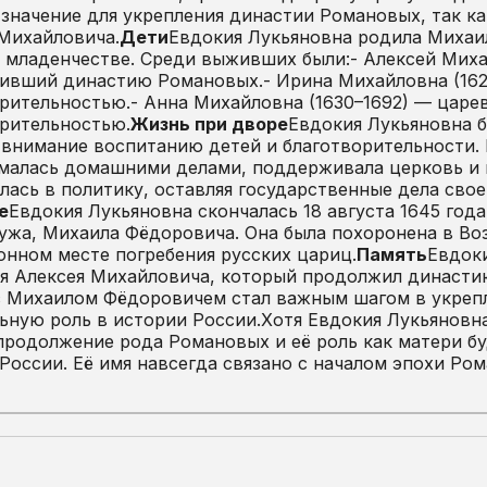
значение для укрепления династии Романовых, так ка
Михайловича.
Дети
Евдокия Лукьяновна родила Михаил
 младенчестве. Среди выживших были:- Алексей Миха
вший династию Романовых.- Ирина Михайловна (1627
рительностью.- Анна Михайловна (1630–1692) — царев
рительностью.
Жизнь при дворе
Евдокия Лукьяновна б
внимание воспитанию детей и благотворительности. 
малась домашними делами, поддерживала церковь и 
ась в политику, оставляя государственные дела свое
е
Евдокия Лукьяновна скончалась 18 августа 1645 года
ужа, Михаила Фёдоровича. Она была похоронена в В
нном месте погребения русских цариц.
Память
Евдоки
я Алексея Михайловича, который продолжил династи
с Михаилом Фёдоровичем стал важным шагом в укрепл
ьную роль в истории России.Хотя Евдокия Лукьяновна
продолжение рода Романовых и её роль как матери б
России. Её имя навсегда связано с началом эпохи Ром