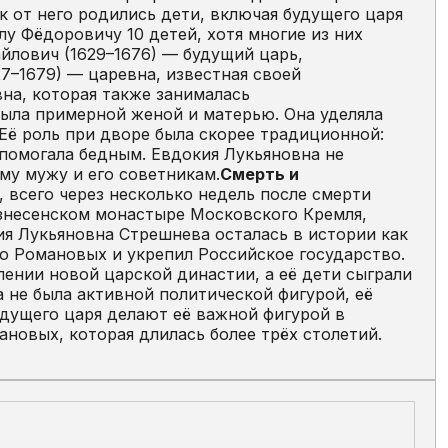
к от него родились дети, включая будущего царя
у Фёдоровичу 10 детей, хотя многие из них
йлович (1629–1676) — будущий царь,
–1679) — царевна, известная своей
на, которая также занималась
ыла примерной женой и матерью. Она уделяла
Её роль при дворе была скорее традиционной:
помогала бедным. Евдокия Лукьяновна не
му мужу и его советникам.
Смерть и
, всего через несколько недель после смерти
ознесенском монастыре Московского Кремля,
я Лукьяновна Стрешнева осталась в истории как
ю Романовых и укрепил Российское государство.
ении новой царской династии, а её дети сыграли
 не была активной политической фигурой, её
удущего царя делают её важной фигурой в
ановых, которая длилась более трёх столетий.