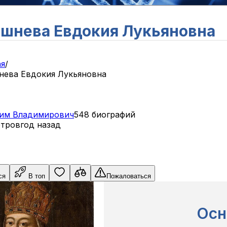
шнева Евдокия Лукьяновна
ая
/
нева Евдокия Лукьяновна
им
Владимирович
548 биографий
отров
год назад
ся
В топ
Пожаловаться
Осн