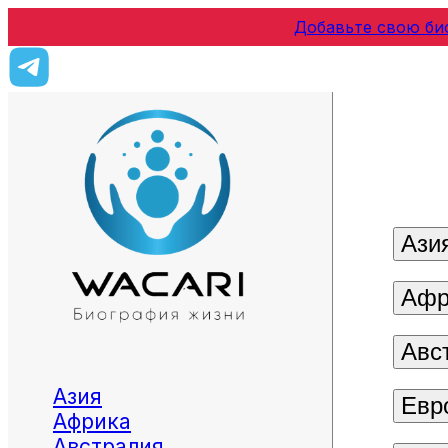
Добавьте свою би
Ази
Афр
Авс
Азия
Евр
Африка
Австралия