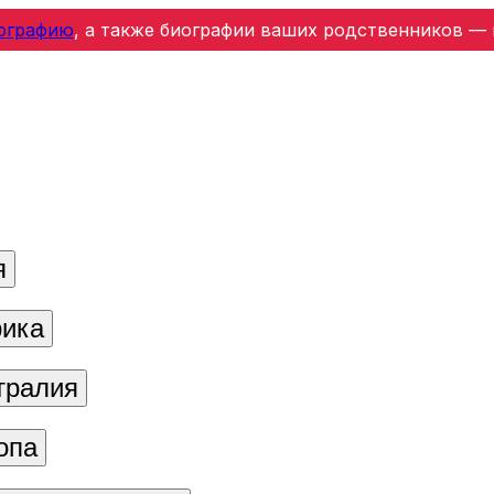
ографию
, а также биографии ваших родственников — 
я
ика
тралия
опа