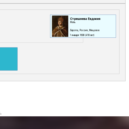
Стрешнева Евдокия
Мать
Европа, Россия, Мещовск
1 января 1608
(418 лет)
.