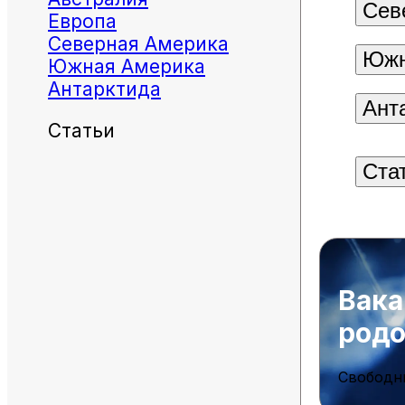
Сев
Европа
Северная Америка
Южн
Южная Америка
Антарктида
Ант
Статьи
Ста
Вака
род
Свободн