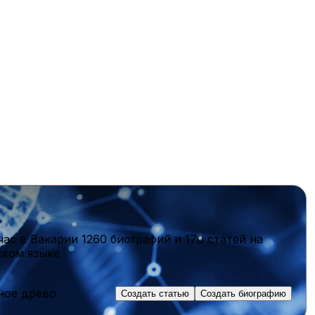
час в Вакарии
1260 биографий
и
170 статей
на
ском языке
ное древо
Создать статью
Создать биографию