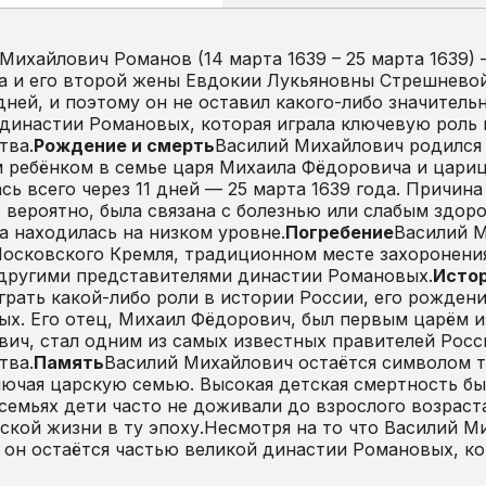
Михайлович Романов (14 марта 1639 – 25 марта 1639
 и его второй жены Евдокии Лукьяновны Стрешневой
 дней, и поэтому он не оставил какого-либо значитель
династии Романовых, которая играла ключевую роль 
тва.
Рождение и смерть
Василий Михайлович родился 
 ребёнком в семье царя Михаила Фёдоровича и цариц
сь всего через 11 дней — 25 марта 1639 года. Причина
 вероятно, была связана с болезнью или слабым здоро
 находилась на низком уровне.
Погребение
Василий М
осковского Кремля, традиционном месте захоронения
 другими представителями династии Романовых.
Истор
грать какой-либо роли в истории России, его рожден
х. Его отец, Михаил Фёдорович, был первым царём из
ич, стал одним из самых известных правителей Росс
тва.
Память
Василий Михайлович остаётся символом тр
лючая царскую семью. Высокая детская смертность б
семьях дети часто не доживали до взрослого возраст
ской жизни в ту эпоху.Несмотря на то что Василий М
 он остаётся частью великой династии Романовых, ко