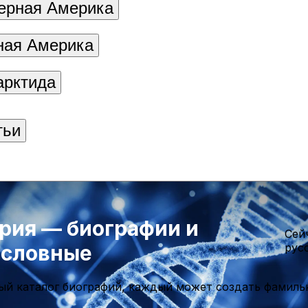
ерная Америка
ая Америка
арктида
тьи
рия — биографии и
Cей
ословные
рус
ый каталог биографий, каждый может создать фамиль