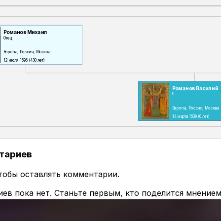
Романов Михаил
Отец
Европа, Россия, Москва
12 июля 1596
(430 лет)
Романов Василий
Я
Европа, Россия, Москва
14 марта 1639
(0 лет)
тариев
чтобы оставлять комментарии.
ев пока нет. Станьте первым, кто поделится мнением