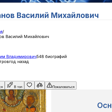
нов Василий Михайлович
ая
/
ов Василий Михайлович
им
Владимирович
548 биографий
тров
год назад
ся
В топ
Пожаловаться
Осн