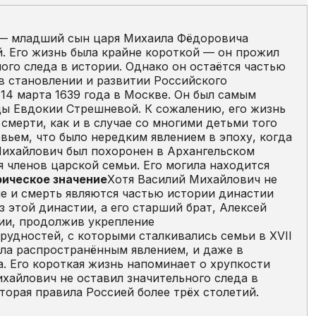
) — младший сын царя Михаила Фёдоровича
. Его жизнь была крайне короткой — он прожил
ного следа в истории. Однако он остаётся частью
в становлении и развитии Российского
14 марта 1639 года в Москве. Он был самым
ы Евдокии Стрешневой. К сожалению, его жизнь
 смерти, как и в случае со многими детьми того
вьем, что было нередким явлением в эпоху, когда
ихайлович был похоронен в Архангельском
 членов царской семьи. Его могила находится
ическое значение
Хотя Василий Михайлович не
ие и смерть являются частью истории династии
 этой династии, а его старший брат, Алексей
ии, продолжив укрепление
удностей, с которыми сталкивались семьи в XVII
ыла распространённым явлением, и даже в
а. Его короткая жизнь напоминает о хрупкости
ихайлович не оставил значительного следа в
торая правила Россией более трёх столетий.