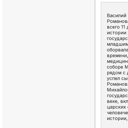
Василий 
Романова
всего 11
истории 
государс
младшим
оборвала
времени,
медицина
соборе М
рядом с
успел сы
Романовы
Михайлов
государс
веке, вк
царских 
человече
истории,