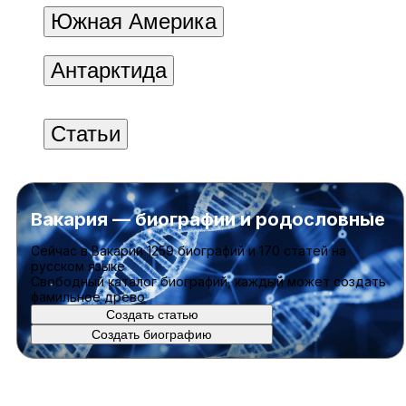
Южная Америка
Антарктида
Статьи
Вакария — биографии и родословные
Cейчас в Вакарии
1259 биографий
и
170 статей
на
русском языке
Свободный каталог биографий, каждый может создать
фамильное древо
Создать статью
Создать биографию