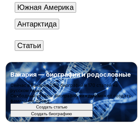
Южная Америка
Антарктида
Статьи
Вакария — биографии и родословные
Cейчас в Вакарии
1259 биографий
и
170 статей
на
русском языке
Свободный каталог биографий, каждый может создать
фамильное древо
Создать статью
Создать биографию