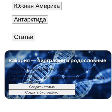
Южная Америка
Антарктида
Статьи
Вакария — биографии и родословные
Cейчас в Вакарии
1259 биографий
и
170 статей
на
русском языке
Свободный каталог биографий, каждый может создать
фамильное древо
Создать статью
Создать биографию