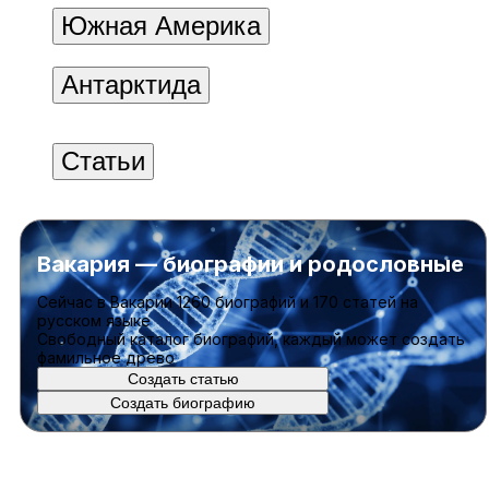
Южная Америка
Антарктида
Статьи
Вакария — биографии и родословные
Cейчас в Вакарии
1260 биографий
и
170 статей
на
русском языке
Свободный каталог биографий, каждый может создать
фамильное древо
Создать статью
Создать биографию