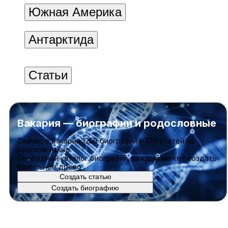
Южная Америка
Антарктида
Статьи
Вакария — биографии и родословные
Cейчас в Вакарии
1259 биографий
и
170 статей
на
русском языке
Свободный каталог биографий, каждый может создать
фамильное древо
Создать статью
Создать биографию