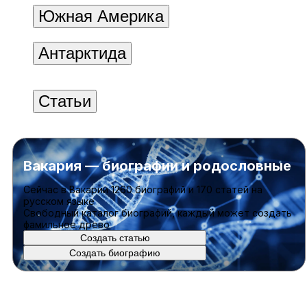
Южная Америка
Антарктида
Статьи
Вакария — биографии и родословные
Cейчас в Вакарии
1260 биографий
и
170 статей
на
русском языке
Свободный каталог биографий, каждый может создать
фамильное древо
Создать статью
Создать биографию