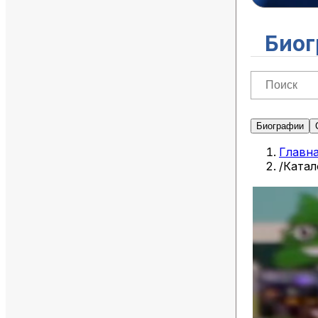
Биог
Биографии
Главн
/
Катал