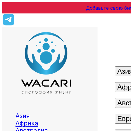
Добавьте свою би
Ази
Афр
Авс
Азия
Евр
Африка
Австралия