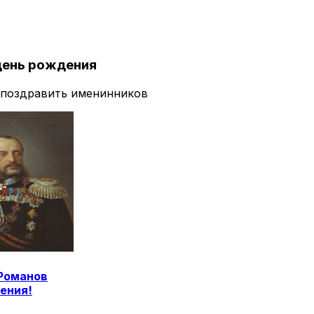
день рождения
 поздравить именинников
Романов
ения!