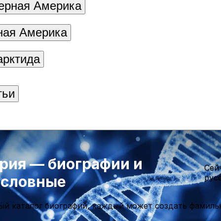
ерная Америка
ая Америка
арктида
тьи
рия — биографии и
Cей
ословные
рус
ый каталог биографий, каждый может создать фамиль