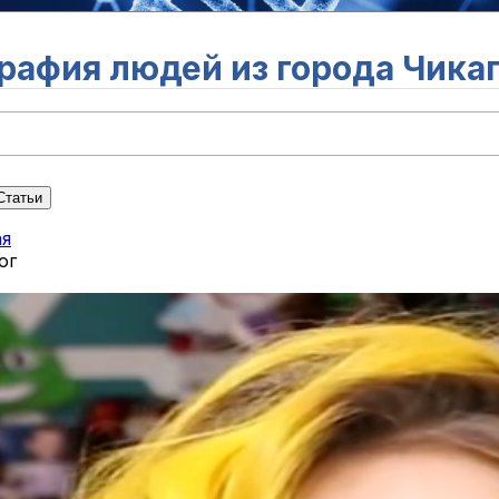
рафия людей из города Чика
Статьи
ая
ог