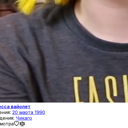
есса вайолет
ения:
20 марта 1990
дения:
Чикаго
смотра