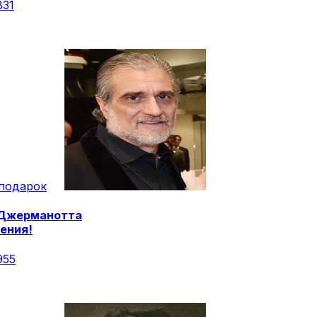
831
подарок
Джерманотта
ения!
955