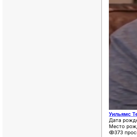
Уильямс Т
Дата рожд
Место рож
373 про