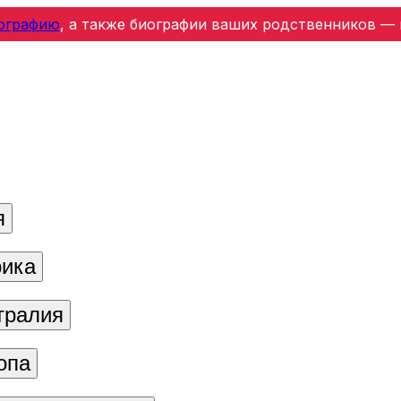
ографию
, а также биографии ваших родственников — 
я
ика
тралия
опа