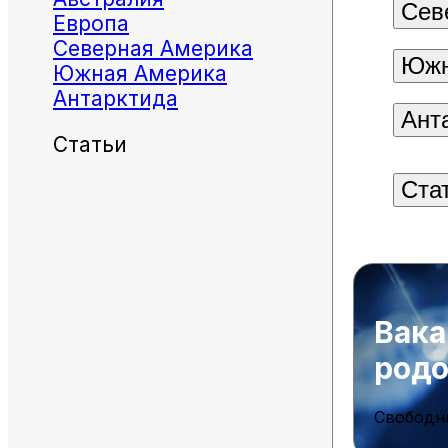
Сев
Европа
Северная Америка
Южн
Южная Америка
Антарктида
Ант
Статьи
Ста
Вака
род
Свободн