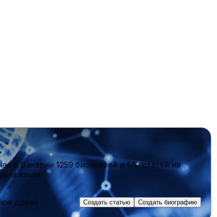
час в Вакарии
1259 биографий
и
170 статей
на
ском языке
ное древо
Создать статью
Создать биографию