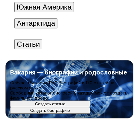
Южная Америка
Антарктида
Статьи
Вакария — биографии и родословные
Cейчас в Вакарии
1259 биографий
и
170 статей
на
русском языке
Свободный каталог биографий, каждый может создать
фамильное древо
Создать статью
Создать биографию