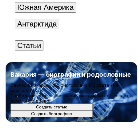
Южная Америка
Антарктида
Статьи
Вакария — биографии и родословные
Cейчас в Вакарии
1260 биографий
и
170 статей
на
русском языке
Свободный каталог биографий, каждый может создать
фамильное древо
Создать статью
Создать биографию