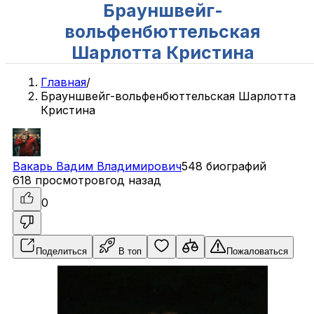
Брауншвейг-
вольфенбюттельская
Шарлотта Кристина
Главная
/
Брауншвейг-вольфенбюттельская Шарлотта
Кристина
Вакарь
Вадим
Владимирович
548 биографий
618 просмотров
год назад
0
Поделиться
В топ
Пожаловаться