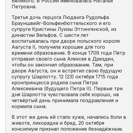
Великого. В России именовалась Наталья
Петровна.
Третья дочь герцога Людвига Рудольфа
Брауншвейг-Вольфенбюттельского и его
супруги Кристины Луизы Эттингенской, из
династии Вельфов. С шести лет
воспитывалась при дворе польского короля
Августа II, получила хорошее для того
времени образование. В конце 1709 года Пётр
отправил своего сына Алексея в Дрезден,
чтобы он закончил образование. Там, при
дворе Августа, он и встретил свою будущую
супругу Шарлотту. 12 (23) октября 1715 года
кронпринцесса родила сына Петра
Алексеевича (будущего Петра II). Первые три
дня Шарлотта чувствовала себя хорошо, на
четвёртый день принимала поздравления и
кормила сына.
В этот же день ей стало хуже, начались боли в
животе, лихорадка и бред. 20 октября
консилиум признал положение безнадёжным.