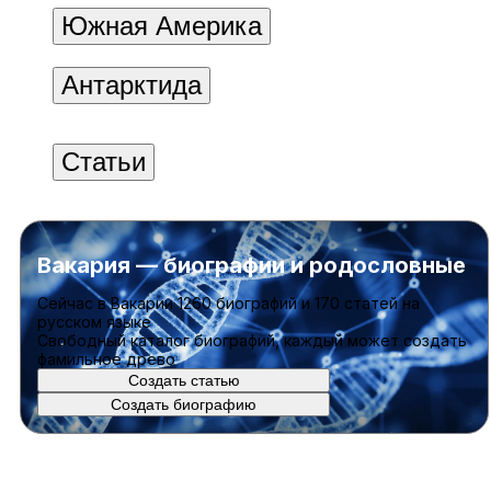
Южная Америка
Антарктида
Статьи
Вакария — биографии и родословные
Cейчас в Вакарии
1260 биографий
и
170 статей
на
русском языке
Свободный каталог биографий, каждый может создать
фамильное древо
Создать статью
Создать биографию