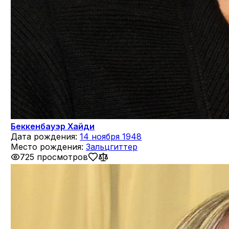
Беккенбауэр Хайди
Дата рождения:
14 ноября 1948
Место рождения:
Зальцгиттер
725 просмотров