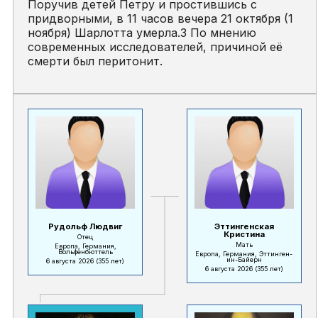
Поручив детей Петру и простившись с
придворными, в 11 часов вечера 21 октября (1
ноября) Шарлотта умерла.3 По мнению
современных исследователей, причиной её
смерти был перитонит.
Рудольф Людвиг
Эттингенская
Кристина
Отец
Мать
Европа, Германия,
Вольфенбюттель
Европа, Германия, Эттинген-
ин-Байерн
6 августа 2026
(355 лет)
6 августа 2026
(355 лет)