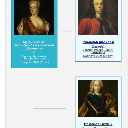
Брауншвейг-
Романов Алексей
вольфенбюттельская
Супруг(а)
Шарлотта
Европа, Россия, Санкт-
Петербург
Я
6 августа 2026
(28 лет)
Европа, Германия,
Вольфенбюттель
6 августа 2026
(21 год)
Романов Пётр 2