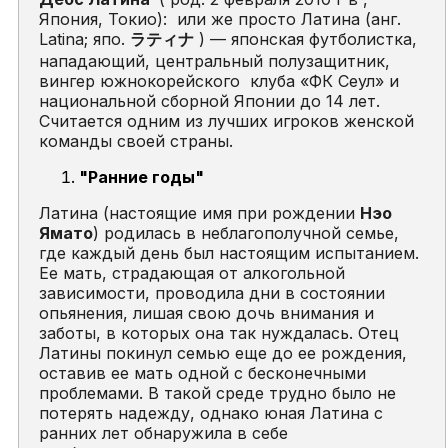
Япония, Токио): или же просто Латина (анг.
Latina; япо.
ラ
ティナ
) — японская футболистка,
нападающий, центральный полузащитник,
вингер южнокорейского клуба «ФК Сеул» и
национальной сборной Японии до 14 лет.
Считается одним из лучших игроков женской
команды своей страны.
"Ранние годы"
Латина (настоящие имя при рождении
Нэо
Ямато
) родилась в неблагополучной семье,
где каждый день был настоящим испытанием.
Ее мать, страдающая от алкогольной
зависимости, проводила дни в состоянии
опьянения, лишая свою дочь внимания и
заботы, в которых она так нуждалась. Отец
Латины покинул семью еще до ее рождения,
оставив ее мать одной с бесконечными
проблемами. В такой среде трудно было не
потерять надежду, однако юная Латина с
ранних лет обнаружила в себе