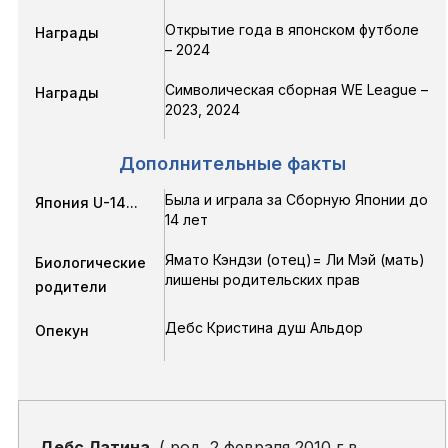
Открытие года в японском футболе
Награды
– 2024
Символическая сборная WE League –
Награды
2023, 2024
Дополнительные факты
Была и играла за Сборную Японии до
Япония U-14...
14 лет
Ямато Кэндзи (отец)= Ли Мэй (мать)
Биологические
лишены родительских прав
родители
Дебс Кристина душ Альдор
Опекун
Дебс Латина
( род. 2 февраля 2010 г в ,