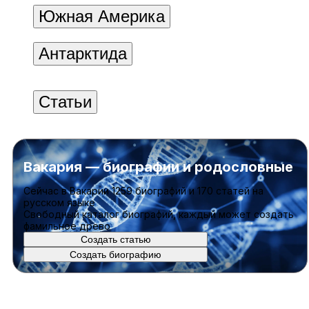
Южная Америка
Антарктида
Статьи
Вакария — биографии и родословные
Cейчас в Вакарии
1259 биографий
и
170 статей
на
русском языке
Свободный каталог биографий, каждый может создать
фамильное древо
Создать статью
Создать биографию