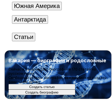
Южная Америка
Антарктида
Статьи
Вакария — биографии и родословные
Cейчас в Вакарии
1260 биографий
и
170 статей
на
русском языке
Свободный каталог биографий, каждый может создать
фамильное древо
Создать статью
Создать биографию