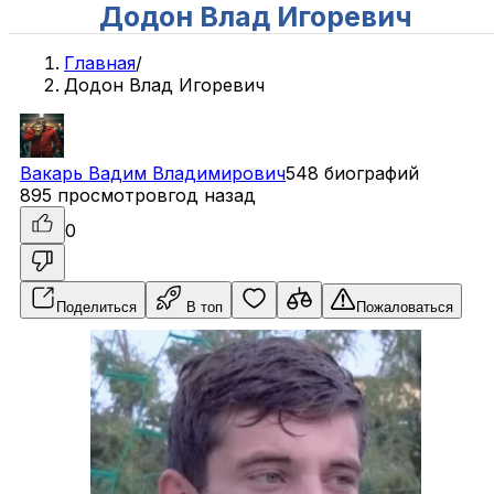
Додон Влад Игоревич
Главная
/
Додон Влад Игоревич
Вакарь
Вадим
Владимирович
548 биографий
895 просмотров
год назад
0
Поделиться
В топ
Пожаловаться