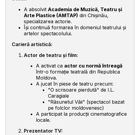
A absolvit
Academia de Muzică, Teatru și
Arte Plastice (AMTAP)
din Chișinău,
specializarea actorie.
Își continuă formarea în domeniul teatrului și
artelor spectacolului.
Carieră artistică:
Actor de teatru și film:
A activat ca
actor cu normă întreagă
într-o formație teatrală din Republica
Moldova.
A jucat în piese de teatru precum:
"O scrisoare pierdută"
de I.L.
Caragiale
"Răsunetul Văii"
(spectacol bazat
pe folclor moldovenesc)
A participat la producții cinematografice
locale.
Prezentator TV: