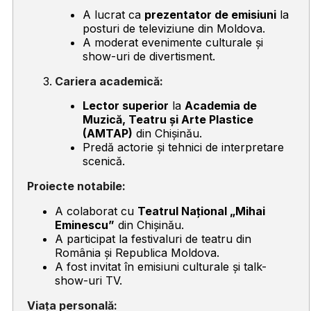
A lucrat ca
prezentator de emisiuni
la
posturi de televiziune din Moldova.
A moderat evenimente culturale și
show-uri de divertisment.
Cariera academică:
Lector superior
la
Academia de
Muzică, Teatru și Arte Plastice
(AMTAP)
din Chișinău.
Predă actorie și tehnici de interpretare
scenică.
Proiecte notabile:
A colaborat cu
Teatrul Național „Mihai
Eminescu”
din Chișinău.
A participat la festivaluri de teatru din
România și Republica Moldova.
A fost invitat în emisiuni culturale și talk-
show-uri TV.
Viața personală: