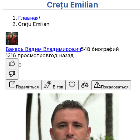
Crețu Emilian
Главная
/
Crețu Emilian
Вакарь
Вадим
Владимирович
548 биографий
1316 просмотров
год назад
0
Поделиться
В топ
Пожаловаться