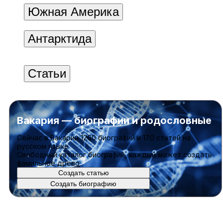
Южная Америка
Антарктида
Статьи
Вакария — биографии и родословные
Cейчас в Вакарии
1260 биографий
и
170 статей
на
русском языке
Свободный каталог биографий, каждый может создать
фамильное древо
Создать статью
Создать биографию