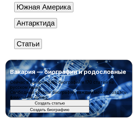
Южная Америка
Антарктида
Статьи
Вакария — биографии и родословные
Cейчас в Вакарии
1260 биографий
и
170 статей
на
русском языке
Свободный каталог биографий, каждый может создать
фамильное древо
Создать статью
Создать биографию