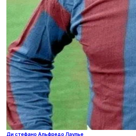
Ди стефано Альфредо Лаулье