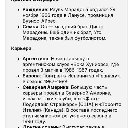
Рождение
: Рауль Марадона родился 29
ноября 1966 года в Ланусе, провинция
Буэнос-Айрес.
Семья
: Он — младший брат Диего
Марадоны. Ещё один их брат, Уго
Марадона, также был футболистом.
Карьера
:
Аргентина
: Начал карьеру в
аргентинском клубе «Бока Хуниорс», где
провёл 3 матча в 1986–1987 годах.
Европа
: Поиграл в Испании за «Гранаду»
в сезоне 1987–1988.
Северная Америка
: Большую часть
карьеры провёл в Северной Америке,
играя за такие клубы, как «Форт-
Лодердейл Страйкерс» (США) и «Торонто
Италия» (Канада). В составе последнего
стал чемпионом регулярного сезона в
1996 году.
Другие страны
: Выступал также в