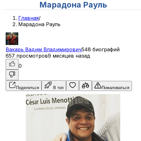
Марадона Рауль
Главная
/
Марадона Рауль
Вакарь
Вадим
Владимирович
548 биографий
657 просмотров
9 месяцев назад
0
Поделиться
В топ
Пожаловаться