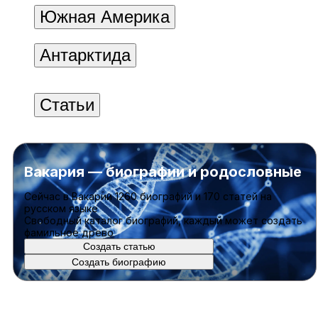
Южная Америка
Антарктида
Статьи
Вакария — биографии и родословные
Cейчас в Вакарии
1260 биографий
и
170 статей
на
русском языке
Свободный каталог биографий, каждый может создать
фамильное древо
Создать статью
Создать биографию