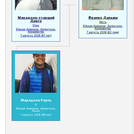
Марадона-старший
Франко Дальма
Диего
Мать
Отец
Южная Америка, Аргентина,
Корриентес
Южная Америка, Аргентина,
Корриентес
7 августа 2026
(82 года)
7 августа 2026
(87 лет)
Марадона Рауль
Я
Южная Америка, Аргентина,
Ланус
7 августа 2026
(59 лет)