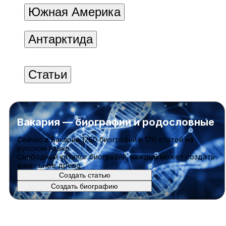
Южная Америка
Антарктида
Статьи
Вакария — биографии и родословные
Cейчас в Вакарии
1260 биографий
и
170 статей
на
русском языке
Свободный каталог биографий, каждый может создать
фамильное древо
Создать статью
Создать биографию