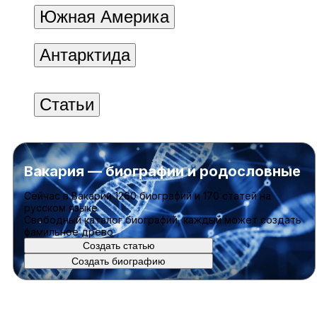
Южная Америка
Антарктида
Статьи
Вакария — биографии и родословные
Cейчас в Вакарии
1260 биографий
и
170 статей
на
русском языке
Свободный каталог биографий, каждый может создать
фамильное древо
Создать статью
Создать биографию