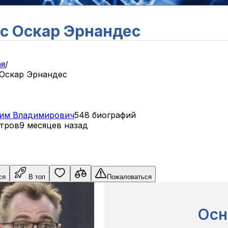
с Оскар Эрнандес
ая
/
 Оскар Эрнандес
им
Владимирович
548 биографий
тров
9 месяцев назад
ся
В топ
Пожаловаться
Осн