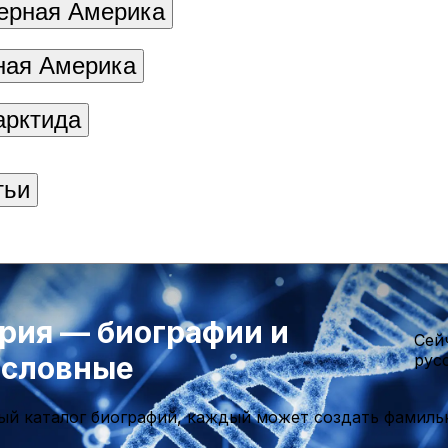
ерная Америка
ая Америка
арктида
тьи
рия — биографии и
Cей
ословные
рус
ый каталог биографий, каждый может создать фамиль