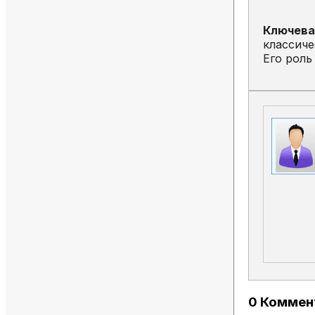
Ключева
классич
Его роль
0 Коммен