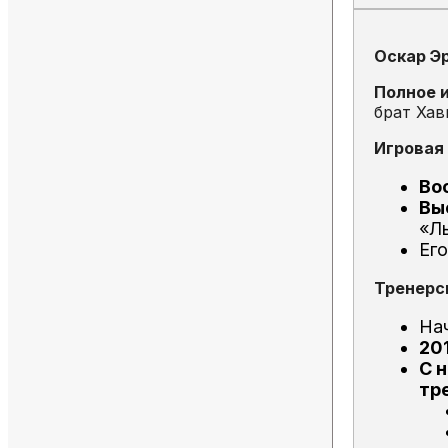
Оскар Э
Полное 
брат Хав
Игровая 
Во
Вы
«Ль
Его
Тренерск
На
20
С н
тр