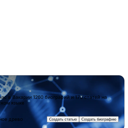
час в Вакарии
1260 биографий
и
170 статей
на
ском языке
ное древо
Создать статью
Создать биографию