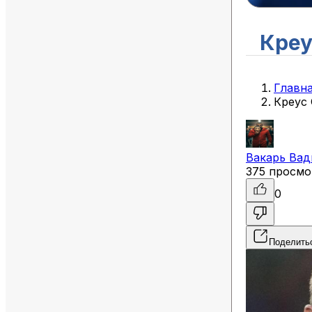
Креу
Главн
Креус
Вакарь
Вад
375 просмо
0
Поделить