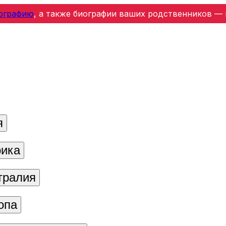
ографию
, а также биографии ваших родственников — 
я
ика
тралия
опа