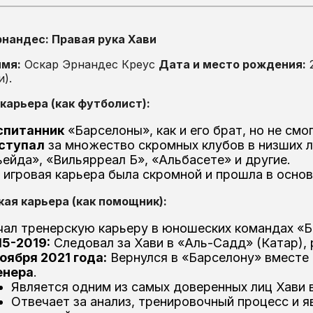
рнандес: Правая рука Хави
имя:
Оскар Эрнандес Креус
Дата и место рождения:
2
и).
карьера (как футболист):
спитанник
«Барселоны», как и его брат, но не смо
ступал
за множество скромных клубов в низших л
ейда», «Вильярреал Б», «Альбасете» и другие.
 игровая карьера была скромной и прошла в основ
ая карьера (как помощник):
чал тренерскую карьеру в юношеских командах «Б
15-2019:
Следовал за Хави в «Аль-Садд» (Катар), 
оября 2021 года:
Вернулся в «Барселону» вместе 
енера
.
Является одним из самых доверенных лиц Хави 
Отвечает за анализ, тренировочный процесс и