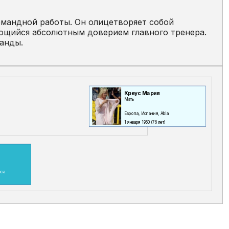
мандной работы. Он олицетворяет собой
ющийся абсолютным доверием главного тренера.
манды.
Креус Мария
Мать
Европа, Испания, Abla
1 января 1950
(76 лет)
сса