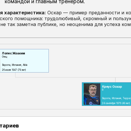
командой и главным тренером.
я характеристика:
Оскар — пример преданности и ко
еского помощника: трудолюбивый, скромный и пользу
 не так заметна публике, но неоценима для успеха ко
Лопес Жоаким
Отец
Европа, Испания, Abla
26 июля 1947
(79 лет)
Креус Оскар
Я
Европа, Испания, Терра
24 сентября 1976
(49 лет)
тариев