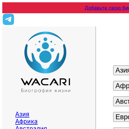
Добавьте свою би
Ази
Афр
Авс
Азия
Евр
Африка
Австралия