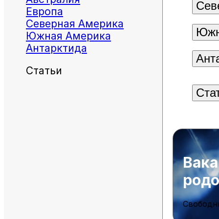
Сев
Европа
Северная Америка
Южн
Южная Америка
Антарктида
Ант
Статьи
Ста
Вака
род
Свободн