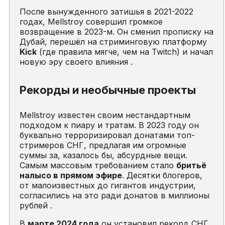
После вынужденного затишья в 2021-2022
годах, Mellstroy совершил громкое
возвращение в 2023-м. Он сменил прописку на
Дубай, перешёл на стриминговую платформу
Kick
(где правила мягче, чем на Twitch) и начал
новую эру своего влияния .
Рекорды и необычные проекты
Mellstroy известен своим нестандартным
подходом к пиару и тратам. В 2023 году он
буквально терроризировал донатами топ-
стримеров СНГ, предлагая им огромные
суммы за, казалось бы, абсурдные вещи.
Самым массовым требованием стало
бритьё
налысо в прямом эфире
. Десятки блогеров,
от малоизвестных до гигантов индустрии,
согласились на это ради донатов в миллионы
рублей .
В
марте 2024 года
он установил рекорд СНГ