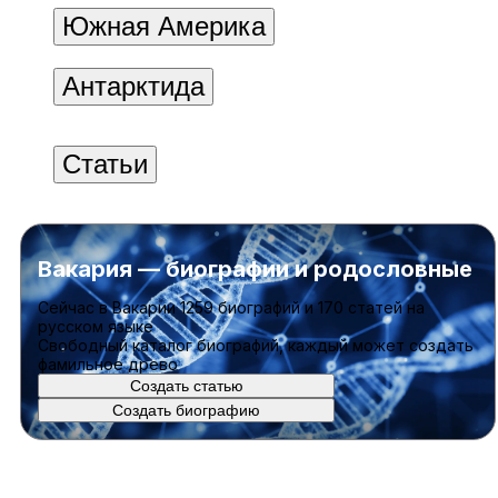
Южная Америка
Антарктида
Статьи
Вакария — биографии и родословные
Cейчас в Вакарии
1259 биографий
и
170 статей
на
русском языке
Свободный каталог биографий, каждый может создать
фамильное древо
Создать статью
Создать биографию