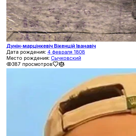
Дунін-марцінкевіч Вікенцій Іванавіч
Дата рождения:
4 февраля 1808
Место рождения:
Сычковский
387 просмотров