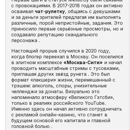
с провокациями. В 2017-2018 годах он активно
осваивал
чат-рулетку
, общаясь с девушками
и за деньги зрителей предлагая им выполнять
различные, порой непристойные, задания. Это
приносило первые серьёзные просмотры, но и
создавало репутацию скандального
персонажа .
Настоящий прорыв случился в 2020 году,
когда блогер переехал в Москву. Он поселился
в элитном комплексе
«Москва-Сити»
и начал
проводить масштабные стримы с тусовками,
приглашая других звёзд рунета . Это был
формат «лакшери» жизни, перемешанный с
трэшем: алкоголь, споры, унизительные
челленджи за донаты. Визуально это
напоминало атмосферу «Великого Гэтсби»,
только в реалиях российского YouTube.
Именно здесь он начал активно сотрудничать
с рекламой онлайн-казино, что станет в
будущем основой его капитала и главной
головной болью .