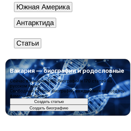
Южная Америка
Антарктида
Статьи
Вакария — биографии и родословные
Cейчас в Вакарии
1260 биографий
и
170 статей
на
русском языке
Свободный каталог биографий, каждый может создать
фамильное древо
Создать статью
Создать биографию