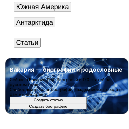
Южная Америка
Антарктида
Статьи
Вакария — биографии и родословные
Cейчас в Вакарии
1260 биографий
и
170 статей
на
русском языке
Свободный каталог биографий, каждый может создать
фамильное древо
Создать статью
Создать биографию