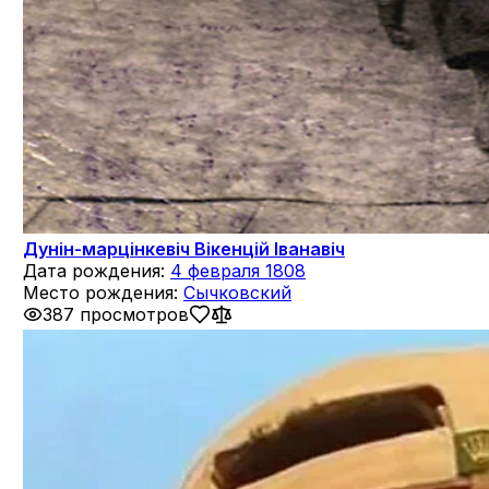
Дунін-марцінкевіч Вікенцій Іванавіч
Дата рождения:
4 февраля 1808
Место рождения:
Сычковский
387 просмотров