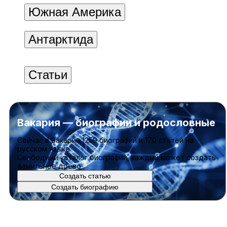
Южная Америка
Антарктида
Статьи
Вакария — биографии и родословные
Cейчас в Вакарии
1259 биографий
и
170 статей
на
русском языке
Свободный каталог биографий, каждый может создать
фамильное древо
Создать статью
Создать биографию