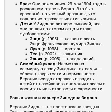
Брак:
Они поженились 29 мая 1994 года в
роскошном отеле в Бордо. Это был
красивый, но частный праздник, что
полностью отражает их стиль жизни.
Дети:
У Зиданов четверо сыновей, все
они пошли по стопам отца и стали
футболистами:
Энцо
(р. 1995) — назван в честь
Энцо Франческоли, кумира Зидана.
Лука
(р. 1998) — вратарь.
Тео
(р. 2002) — защитник.
Эльяз
(р. 2005) — нападающий.
Семейный уклад:
Несмотря на
всемирную славу Зинедина, их семья —
образец закрытости и нормальности.
Вероник всегда старалась оградить
детей от назойливого внимания прессы и
воспитать их в строгости и скромности.
Роль в жизни и карьере Зинедина Зидана
Вероник Зидан — не просто «жена звезды».
Она — краеугольный камень его жизни и