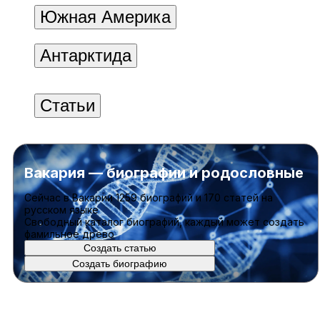
Южная Америка
Антарктида
Статьи
Вакария — биографии и родословные
Cейчас в Вакарии
1259 биографий
и
170 статей
на
русском языке
Свободный каталог биографий, каждый может создать
фамильное древо
Создать статью
Создать биографию