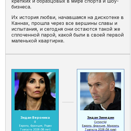
крепких и образцовых в мире спорта и шоу-
бизнеса.
Их история любви, начавшаяся на дискотеке в
Каннах, прошла через все вершины славы и
испытания, и сегодня они остаются такой же
сплоченной парой, какой были в своей первой
маленькой квартирке.
Зидан Вероника
Зидан Зинедин
Я
Супруг(а)
Европа, Франция, Родез
Европа, Франция, Марсель
7 августа 2026
(56 лет)
7 августа 2026
(54 года)