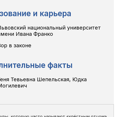
зование и карьера
Львовский национальный университет
имени Ивана Франко
Вор в законе
лнительные факты
Геня Тевьевна Шепельская, Юдка
Могилевич
уры, которую часто называют «крёстным отцом»