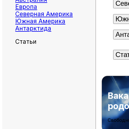
Сев
Европа
Северная Америка
Южн
Южная Америка
Антарктида
Ант
Статьи
Ста
Вака
род
Свободн