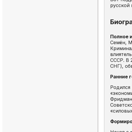
русской 
Биогр
Полное 
Семён, М
Криминал
влиятель
СССР. В 
СНГ), об
Ранние 
Родился 
«экономи
Фридмано
Советско
«силовых
Формиро
Начал с 