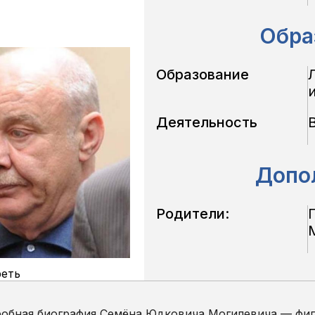
Обра
Образование
Деятельность
Допо
Родители:
еть
робная биография Семёна Юдковича Могилевича — фиг