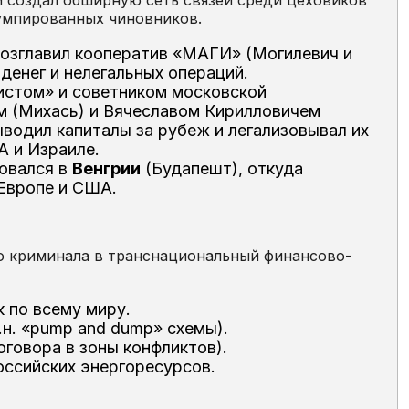
умпированных чиновников.
озглавил кооператив «МАГИ» (Могилевич и
денег и нелегальных операций.
истом» и советником московской
м (Михась) и Вячеславом Кирилловичем
ыводил капиталы за рубеж и легализовывал их
А и Израиле.
ровался в
Венгрии
(Будапешт), откуда
 Европе и США.
о криминала в транснациональный финансово-
 по всему миру.
.н. «pump and dump» схемы).
оговора в зоны конфликтов).
ссийских энергоресурсов.