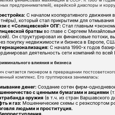
ьных предпринимателей), еврейской диаспоры и корр
рестройка:
С началом кооперативного движения в
тнёры), который стал прикрытием для отмывания 
язи с «Солнцевской» ОПГ:
Стал главным «эконом
лнцевской братвы
во главе с Сергеем Михайловы
сей). Он структурировал их финансовые потоки, в
ез покупку недвижимости и бизнеса в Европе, СШ
тернационализация:
С начала 1990-х годов бази
ординировал деятельность сети компаний по всей
риминального влияния и бизнеса
ич считается пионером в превращении постсоветског
нный комплекс. Его группировка занималась:
мывание денег:
Создание сотен фирм-однодневок
шенничество с ценными бумагами и акциями
(т
нтрабанда оружия
(в т.ч. из стран Варшавского д
ть и газ:
Мошеннические схемы с реэкспортом ро
рговля людьми и проституция.
берпреступления.