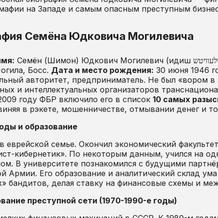
мафии на Западе и самым опасным преступным бизне
афия Семёна Юдковича Могилевича
имя:
огила, Босс.
Дата и место рождения:
30 июня 1946 г
ьный авторитет, предприниматель. Не был «вором в 
ных и интеллектуальных организаторов транснациона
2009 году ФБР включило его в список
10 самых разы
виняя в рэкете, мошенничестве, отмывании денег и т
годы и образование
в еврейской семье. Окончил экономический факульте
ст-кибернетик». По некоторым данным, учился на о
м. В университете познакомился с будущими партнё
й Армии. Его образование и аналитический склад ум
» бандитов, делая ставку на финансовые схемы и ме
вание преступной сети (1970-1990-е годы)
мелких финансовых махинаций в СССР. К 1980-м года