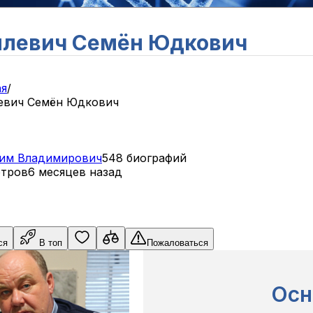
левич Семён Юдкович
ая
/
евич Семён Юдкович
им
Владимирович
548 биографий
отров
6 месяцев назад
ся
В топ
Пожаловаться
Осн