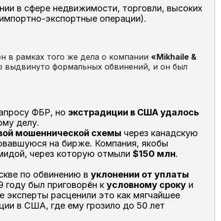
нии в сфере недвижимости, торговли, высоких
импортно-экспортные операции).
н в рамках того же дела о компании
«Mikhaile &
ло выдвинуто формальных обвинений, и он был
запросу ФБР, но
экстрадиции в США удалось
ому делу.
вой мошеннической схемы
через канадскую
ровавшуюся на бирже. Компания, якобы
мидой, через которую отмыли
$150 млн
.
скве по обвинению в
уклонении от уплаты
09 году был приговорён к
условному сроку
и
ие эксперты расценили это как мягчайшее
ии в США, где ему грозило до 50 лет