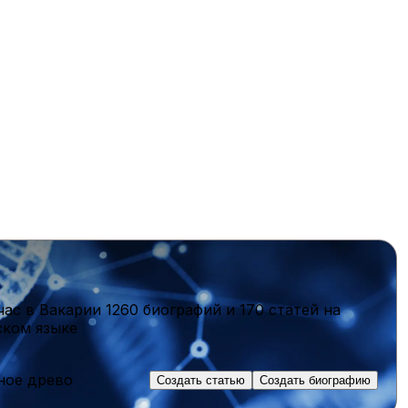
час в Вакарии
1260 биографий
и
170 статей
на
ском языке
ное древо
Создать статью
Создать биографию