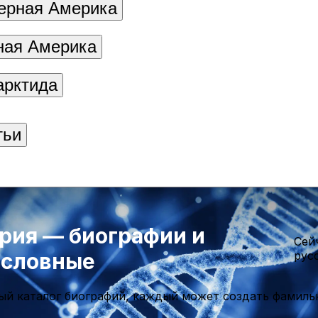
ерная Америка
ая Америка
арктида
тьи
рия — биографии и
Cей
ословные
рус
ый каталог биографий, каждый может создать фамиль