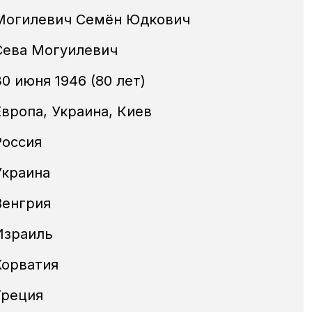
Могилевич Семён Юдкович
Сева Могуилевич
30 июня 1946 (80 лет)
Европа, Украина, Киев
Россия
Украина
Венгрия
Израиль
Хорватия
Греция