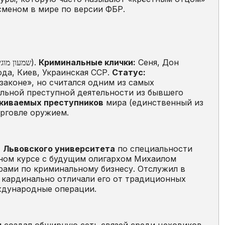
сменом в мире по версии ФБР.
Семён (Шимон) Юдкович Могилевич (идиш שמעון מוגילעוויטש).
Криминальные клички:
Сеня, Дон
ода, Киев, Украинская ССР.
Статус:
законе», но считался одним из самых
льной преступной деятельности из бывшего
скиваемых преступников
мира (единственный из
орговле оружием.
т
Львовского университета
по специальности
дном курсе с будущим олигархом Михаилом
рами по криминальному бизнесу. Отслужил в
а кардинально отличали его от традиционных
ждународные операции.
м создал обширную сеть связей среди цеховиков