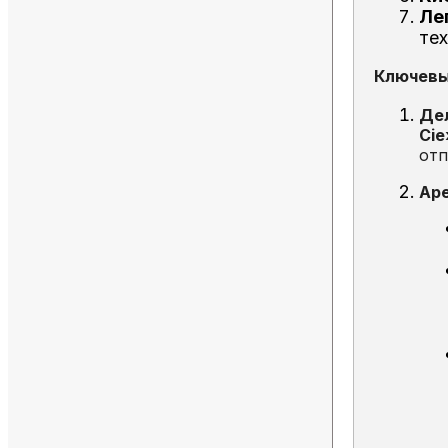
Ле
те
Ключевы
Дел
Cie
отп
Аре