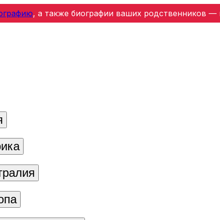
ографию
, а также биографии ваших родственников — 
я
ика
тралия
опа