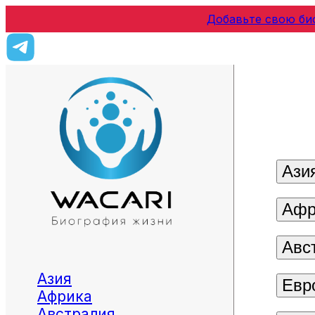
Добавьте свою би
Ази
Афр
Авс
Азия
Евр
Африка
Австралия