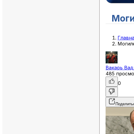
Моги
Главн
Могил
Вакарь
Вад
485 просм
0
Поделить