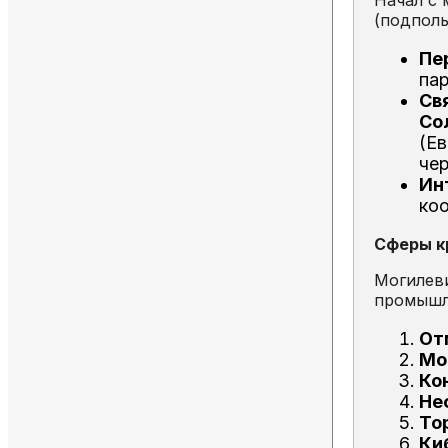
(подпол
Пе
пар
Св
Со
(Ев
чер
Ин
ко
Сферы к
Могилев
промышле
От
Мо
Ко
Неф
То
Ки