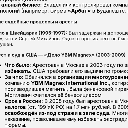
гальный бизнес:
Владел или контролировал компа
хнологий (например, фирма
«Арбат»
в Будапеште, 
е судебные процессы и аресты
о в Швейцарии (1995-1997):
Был задержан и допроше
»
, что и Сергей Михайлов. Однако против него не бы
ущен.
ст и суд в США — «Дело YBM Magnex» (2003-2009)
Что было:
Арестован в Москве в 2003 году по 
избежать
. США требовали его выдачи по громк
За что:
Обвинялся в
организации многоуровне
компанию
YBM Magnex International Inc.
, коти
производившая магниты, была финансовой пира
Могилевич считался её бенефициаром.
Срок в России:
В 2008 году был арестован в Мо
налогов
(ст. 199 УК РФ) на 1,7 млн рублей. В 20
освобождён из-под стражи в зале суда
. Мног
наказание, позволившее ему избежать экстрадиц
тюрьмы.