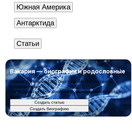
Южная Америка
Антарктида
Статьи
Вакария — биографии и родословные
Cейчас в Вакарии
1260 биографий
и
170 статей
на
русском языке
Свободный каталог биографий, каждый может создать
фамильное древо
Создать статью
Создать биографию