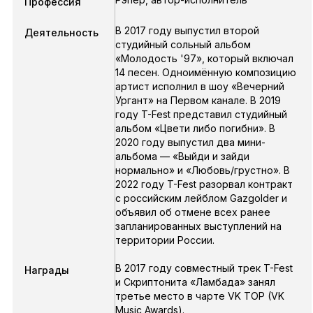
Профессия
В 2017 году выпустил второй
Деятельность
студийный сольный альбом
«Молодость '97», который включал
14 песен. Одноимённую композицию
артист исполнил в шоу «Вечерний
Ургант» на Первом канале. В 2019
году T-Fest представил студийный
альбом «Цвети либо погибни». В
2020 году выпустил два мини-
альбома — «Выйди и зайди
нормально» и «Любовь/грустно». В
2022 году T-Fest разорвал контракт
с российским лейблом Gazgolder и
объявил об отмене всех ранее
запланированных выступлений на
территории России.
В 2017 году совместный трек T-Fest
Награды
и Скриптонита «Ламбада» занял
третье место в чарте VK TOP (VK
Music Awards).