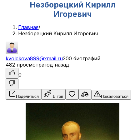
Незборецкий Кирилл
Игоревич
Главная
/
Незборецкий Кирилл Игоревич
kvolckova899@xmail.ru
200 биографий
482 просмотра
год назад
0
Поделиться
В топ
Пожаловаться