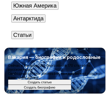
Южная Америка
Антарктида
Статьи
Вакария — биографии и родословные
Cейчас в Вакарии
1259 биографий
и
170 статей
на
русском языке
Свободный каталог биографий, каждый может создать
фамильное древо
Создать статью
Создать биографию