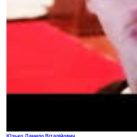
Юзько Данило Віталійович