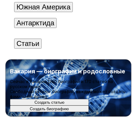
Южная Америка
Антарктида
Статьи
Вакария — биографии и родословные
Cейчас в Вакарии
1260 биографий
и
170 статей
на
русском языке
Свободный каталог биографий, каждый может создать
фамильное древо
Создать статью
Создать биографию