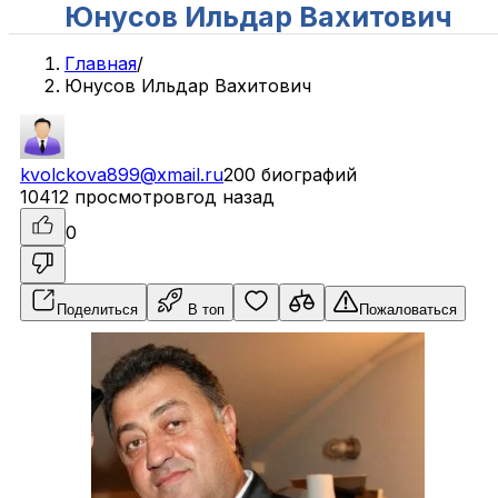
Юнусов Ильдар Вахитович
Главная
/
Юнусов Ильдар Вахитович
kvolckova899@xmail.ru
200 биографий
10412 просмотров
год назад
0
Поделиться
В топ
Пожаловаться