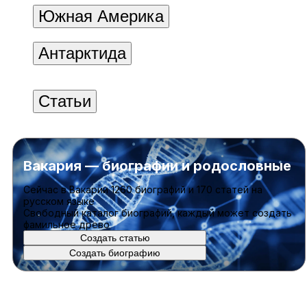
Южная Америка
Антарктида
Статьи
Вакария — биографии и родословные
Cейчас в Вакарии
1260 биографий
и
170 статей
на
русском языке
Свободный каталог биографий, каждый может создать
фамильное древо
Создать статью
Создать биографию