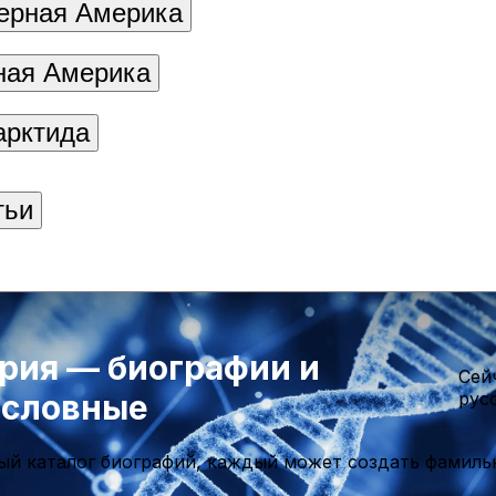
ерная Америка
ая Америка
арктида
тьи
рия — биографии и
Cей
ословные
рус
ый каталог биографий, каждый может создать фамиль