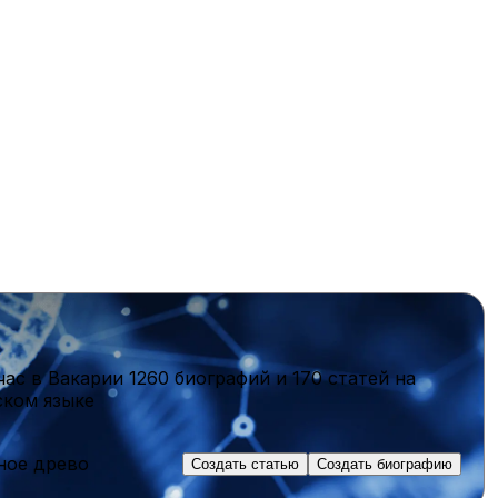
час в Вакарии
1260 биографий
и
170 статей
на
ском языке
ное древо
Создать статью
Создать биографию