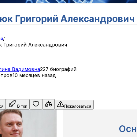
юк Григорий Александрович
ая
/
к Григорий Александрович
лина
Вадимовна
227 биографий
отров
10 месяцев назад
ся
В топ
Пожаловаться
Осн