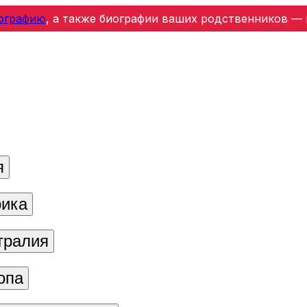
ографию
, а также биографии ваших родственников — 
я
ика
тралия
опа