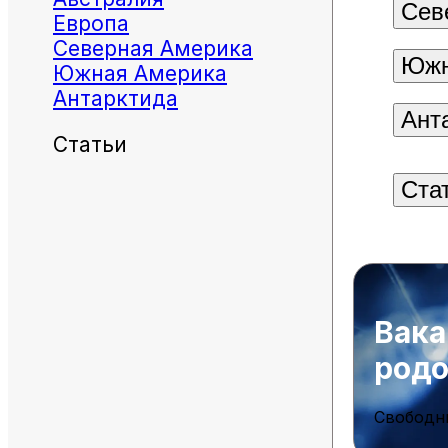
Сев
Европа
Северная Америка
Южн
Южная Америка
Антарктида
Ант
Статьи
Ста
Вака
род
Свободн