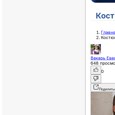
Кост
Главн
Костю
Вакарь
Еве
648 просм
0
Поделить