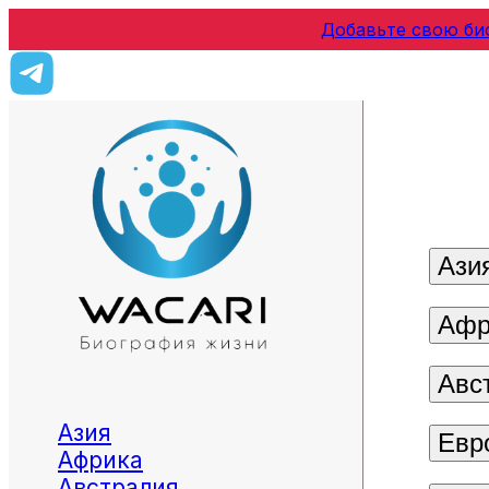
Добавьте свою би
Ази
Афр
Авс
Азия
Евр
Африка
Австралия