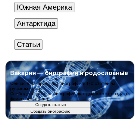
Южная Америка
Антарктида
Статьи
Вакария — биографии и родословные
Cейчас в Вакарии
1260 биографий
и
170 статей
на
русском языке
Свободный каталог биографий, каждый может создать
фамильное древо
Создать статью
Создать биографию