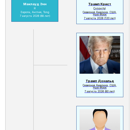
Маклауд Энн
Трамп Крист
Я
Супруг(а)
Европа, Англия, Tong
Северная Америка, США,
Нью-Йорк
7 августа 2026
(88 лет)
7 августа 2026
(120 лет)
Трамп Дональд
Северная Америка, США,
Нью-Йорк
7 августа 2026
(80 лет)