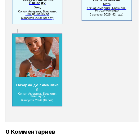
Роналду
Мать
Отец
Южная Америка, Бразилия,
Рио-де-Жанейро
Южная Америка, Бразилия,
Рио-де-Жанейро
6 августа 2026
(42 года)
6 августа 2026
(49 лет)
Назарио де лима Элис
Я
Южная Америка, Бразилия,
Сан-Паулу
6 августа 2026
(16 лет)
0 Комментариев