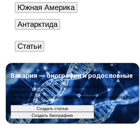
Южная Америка
Антарктида
Статьи
Вакария — биографии и родословные
Cейчас в Вакарии
1260 биографий
и
170 статей
на
русском языке
Свободный каталог биографий, каждый может создать
фамильное древо
Создать статью
Создать биографию