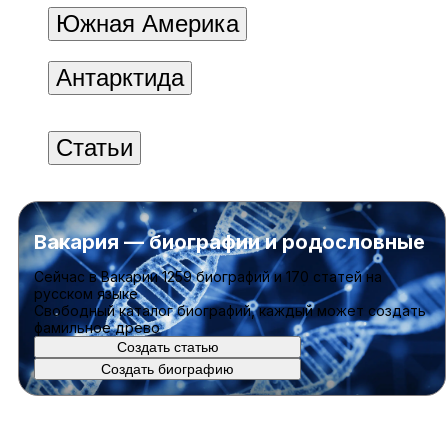
Южная Америка
Антарктида
Статьи
Вакария — биографии и родословные
Cейчас в Вакарии
1259 биографий
и
170 статей
на
русском языке
Свободный каталог биографий, каждый может создать
фамильное древо
Создать статью
Создать биографию