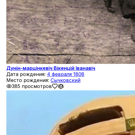
Дунін-марцінкевіч Вікенцій Іванавіч
Дата рождения:
4 февраля 1808
Место рождения:
Сычковский
385 просмотров