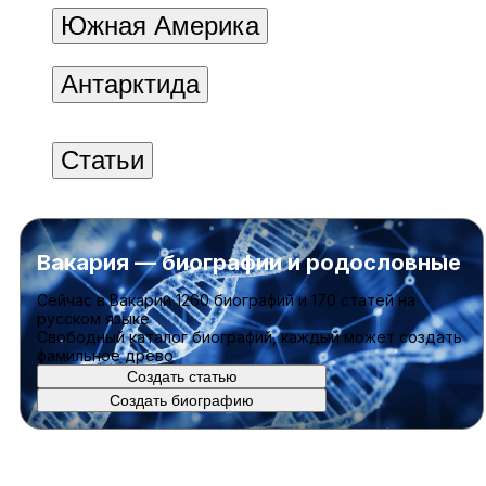
Южная Америка
Антарктида
Статьи
Вакария — биографии и родословные
Cейчас в Вакарии
1260 биографий
и
170 статей
на
русском языке
Свободный каталог биографий, каждый может создать
фамильное древо
Создать статью
Создать биографию