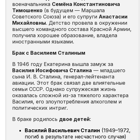
военачальника
Семёна Константиновича
Тимошенко
(в будущем — Маршала
Советского Союза) и его супруги
Анастасии
Михайловны
. Детство провела в окружении
высшего командного состава Красной Армии,
получила хорошее образование, владела
иностранными языками.
Брак с Василием Сталиным
В 1946 году Екатерина вышла замуж за
Василия Иосифовича Сталина
— младшего
сына И. В. Сталина, генерал-лейтенанта
авиации. Этот брак связал две влиятельные
семьи СССР. Однако супружеская жизнь
оказалась сложной из-за тяжелого характера
Василия, его злоупотребления алкоголем и
политических интриг.
В браке родилось
двое детей
:
Василий Васильевич Сталин
(1949–1972,
погиб в результате несчастного случая)