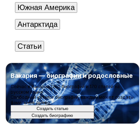
Южная Америка
Антарктида
Статьи
Вакария — биографии и родословные
Cейчас в Вакарии
1260 биографий
и
170 статей
на
русском языке
Свободный каталог биографий, каждый может создать
фамильное древо
Создать статью
Создать биографию