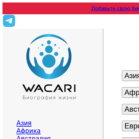
Добавьте свою би
Ази
Афр
Авс
Азия
Евр
Африка
Австралия