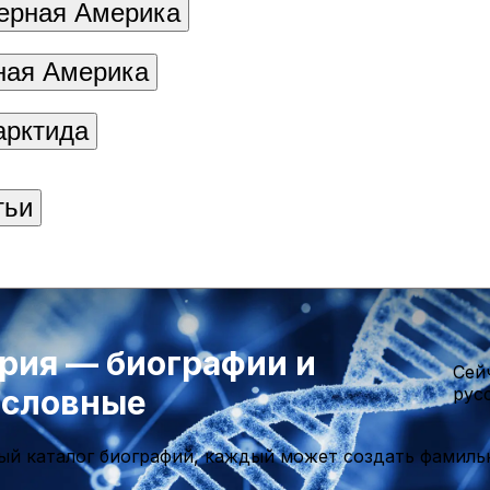
ерная Америка
ая Америка
арктида
тьи
рия — биографии и
Cей
ословные
рус
ый каталог биографий, каждый может создать фамиль