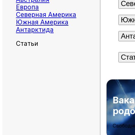
Сев
Европа
Северная Америка
Южн
Южная Америка
Антарктида
Ант
Статьи
Ста
Вака
род
Свободн