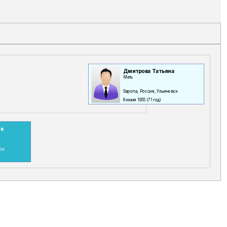
Дмитрова Татьяна
Мать
Европа, Россия, Ульяновск
8 июня 1955
(71 год)
ав
вск