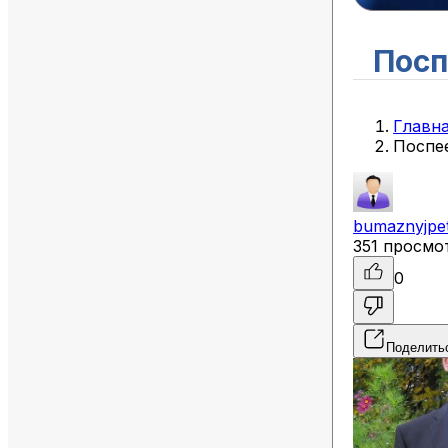
Посп
Главн
Поспе
bumaznyjpe
351 просмо
0
Поделить