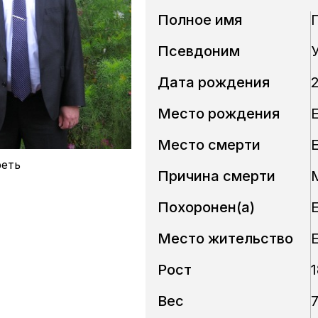
Полное имя
Псевдоним
Дата рождения
2
Место рождения
Место смерти
еть
Причина смерти
Похоронен(a)
Место жительство
Рост
1
Вес
7