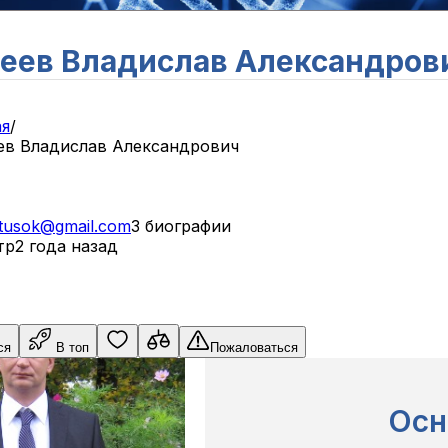
еев Владислав Александров
ая
/
ев Владислав Александрович
tusok@gmail.com
3 биографии
тр
2 года назад
ся
В топ
Пожаловаться
Осн