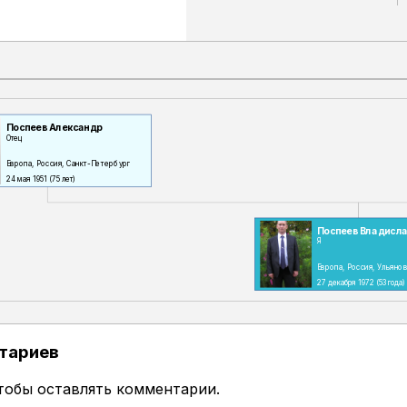
Поспеев Александр
Отец
Европа, Россия, Санкт-Петербург
24 мая 1951
(75 лет)
Поспеев Владисл
Я
Европа, Россия, Ульяно
27 декабря 1972
(53 года)
тариев
чтобы оставлять комментарии.