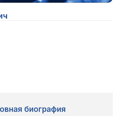
ич
овная биография