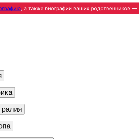
ографию
, а также биографии ваших родственников — 
я
ика
тралия
опа