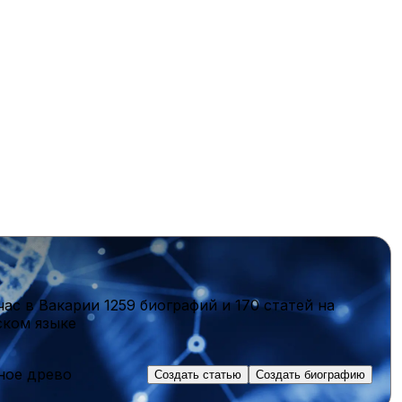
час в Вакарии
1259 биографий
и
170 статей
на
ском языке
ное древо
Создать статью
Создать биографию