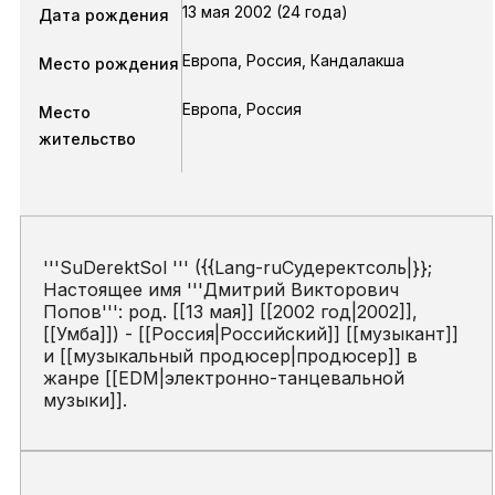
13 мая 2002 (24 года)
Дата рождения
Европа, Россия, Кандалакша
Место рождения
Европа, Россия
Место
жительство
'''SuDerektSol ''' ({{Lang-ruСудеректсоль|}};
Настоящее имя '''Дмитрий Викторович
Попов''': род. [[13 мая]] [[2002 год|2002]],
[[Умба]]) - [[Россия|Российский]] [[музыкант]]
и [[музыкальный продюсер|продюсер]] в
жанре [[EDM|электронно-танцевальной
музыки]].