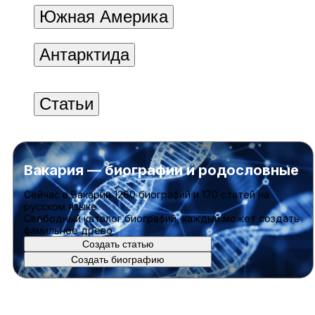
Южная Америка
Антарктида
Статьи
Вакария — биографии и родословные
Cейчас в Вакарии
1260 биографий
и
170 статей
на
русском языке
Свободный каталог биографий, каждый может создать
фамильное древо
Создать статью
Создать биографию