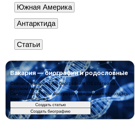
Южная Америка
Антарктида
Статьи
Вакария — биографии и родословные
Cейчас в Вакарии
1259 биографий
и
170 статей
на
русском языке
Свободный каталог биографий, каждый может создать
фамильное древо
Создать статью
Создать биографию