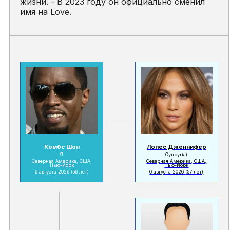
жизни. - В 2023 году он официально сменил
имя на Love.
Комбс Шон
Лопес Дженнифер
Я
Супруг(а)
Северная Америка, США,
Северная Америка, США,
Нью-Йорк
Нью-Йорк
6 августа 2026
(56 лет)
6 августа 2026
(57 лет)