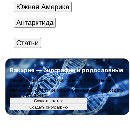
Южная Америка
Антарктида
Статьи
Вакария — биографии и родословные
Cейчас в Вакарии
1260 биографий
и
170 статей
на
русском языке
Свободный каталог биографий, каждый может создать
фамильное древо
Создать статью
Создать биографию