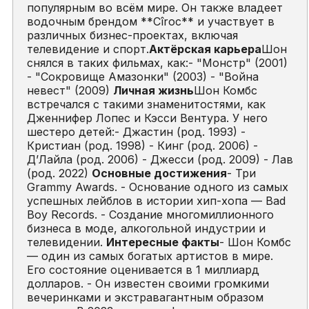
популярным во всём мире. Он также владеет
водочным брендом **Cîroc** и участвует в
различных бизнес-проектах, включая
телевидение и спорт.
Актёрская карьера
Шон
снялся в таких фильмах, как:- "Монстр" (2001)
- "Сокровище Амазонки" (2003) - "Война
невест" (2009)
Личная жизнь
Шон Комбс
встречался с такими знаменитостями, как
Дженнифер Лопес и Кэсси Вентура. У него
шестеро детей:- Джастин (род. 1993) -
Кристиан (род. 1998) - Кинг (род. 2006) -
Д’Лайла (род. 2006) - Джесси (род. 2009) - Лав
(род. 2022)
Основные достижения
- Три
Grammy Awards. - Основание одного из самых
успешных лейблов в истории хип-хопа — Bad
Boy Records. - Создание многомиллионного
бизнеса в моде, алкогольной индустрии и
телевидении.
Интересные факты
- Шон Комбс
— один из самых богатых артистов в мире.
Его состояние оценивается в 1 миллиард
долларов. - Он известен своими громкими
вечеринками и экстравагантным образом