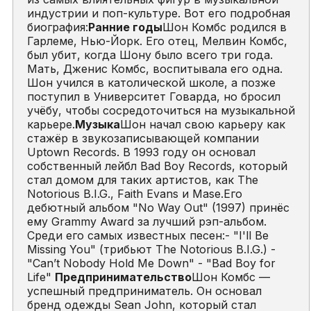
индустрии и поп-культуре. Вот его подробная
биография:
Ранние годы
Шон Комбс родился в
Гарлеме, Нью-Йорк. Его отец, Мелвин Комбс,
был убит, когда Шону было всего три года.
Мать, Дженис Комбс, воспитывала его одна.
Шон учился в католической школе, а позже
поступил в Университет Говарда, но бросил
учёбу, чтобы сосредоточиться на музыкальной
карьере.
Музыка
Шон начал свою карьеру как
стажёр в звукозаписывающей компании
Uptown Records. В 1993 году он основал
собственный лейбл Bad Boy Records, который
стал домом для таких артистов, как The
Notorious B.I.G., Faith Evans и Mase.Его
дебютный альбом "No Way Out" (1997) принёс
ему Grammy Award за лучший рэп-альбом.
Среди его самых известных песен:- "I'll Be
Missing You" (трибьют The Notorious B.I.G.) -
"Can’t Nobody Hold Me Down" - "Bad Boy for
Life"
Предпринимательство
Шон Комбс —
успешный предприниматель. Он основал
бренд одежды Sean John, который стал