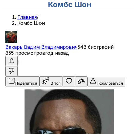
Комбс Шон
Главная
/
Комбс Шон
Вакарь
Вадим
Владимирович
548 биографий
855 просмотров
год назад
1
Поделиться
В топ
Пожаловаться