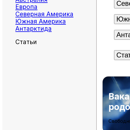
Сев
Европа
Северная Америка
Южн
Южная Америка
Антарктида
Ант
Статьи
Ста
Вака
род
Свободн