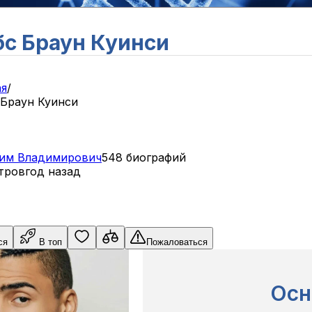
с Браун Куинси
ая
/
 Браун Куинси
им
Владимирович
548 биографий
тров
год назад
ся
В топ
Пожаловаться
Осн