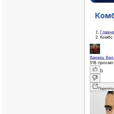
Комб
Главн
Комбс
Вакарь
Вад
518 просмо
0
Поделить