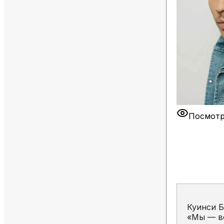
Посмотр
Куинси Б
«Мы — ве