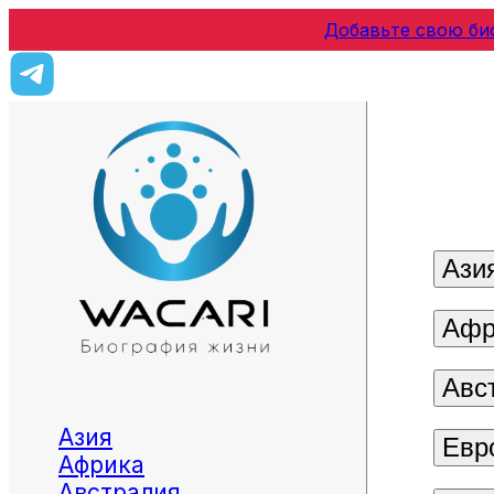
Добавьте свою би
Ази
Афр
Авс
Азия
Евр
Африка
Австралия