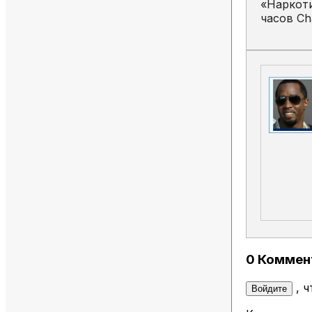
«Наркоти
часов Ch
0 Коммен
, 
Войдите