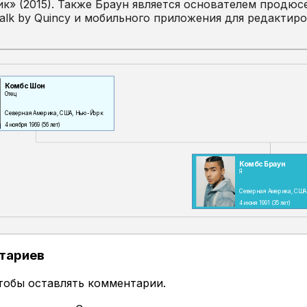
к» (2015). Также Браун является основателем продюс
alk by Quincy и мобильного приложения для редактиро
Комбс Шон
Отец
Северная Америка, США, Нью-Йорк
4 ноября 1969
(56 лет)
Комбс Браун
Я
Северная Америка, США
4 июня 1991
(35 лет)
тариев
чтобы оставлять комментарии.