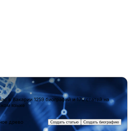
час в Вакарии
1259 биографий
и
170 статей
на
ском языке
ное древо
Создать статью
Создать биографию