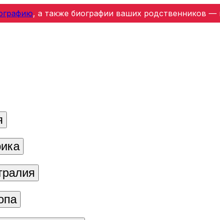
ографию
, а также биографии ваших родственников — 
я
ика
тралия
опа