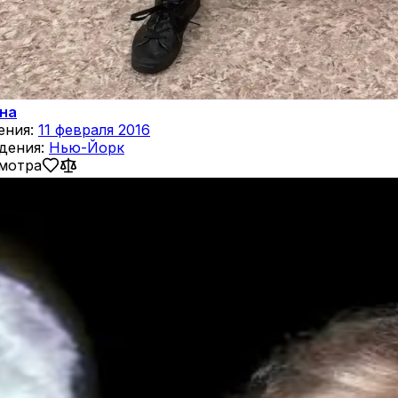
Яна
ения:
11 февраля 2016
дения:
Нью-Йорк
смотра