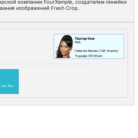
ерской компании FourXample, создателем линейки
вания изображений Fresh Crop.
Портер Ким
Мать
Северная Америка, США, Колумбус
15 декабря 1970
(55 лет)
, Нью-Йорк