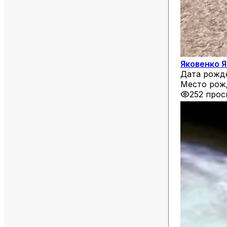
Яковенко 
Дата рожд
Место рож
252 про