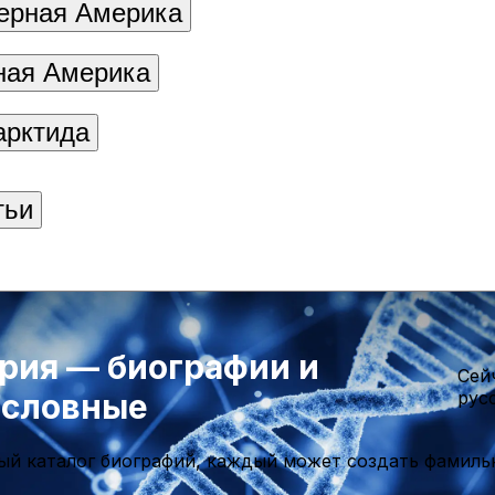
ерная Америка
ая Америка
арктида
тьи
рия — биографии и
Cей
ословные
рус
ый каталог биографий, каждый может создать фамиль