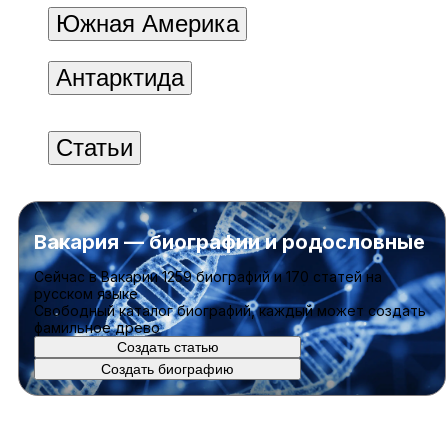
Южная Америка
Антарктида
Статьи
Вакария — биографии и родословные
Cейчас в Вакарии
1259 биографий
и
170 статей
на
русском языке
Свободный каталог биографий, каждый может создать
фамильное древо
Создать статью
Создать биографию