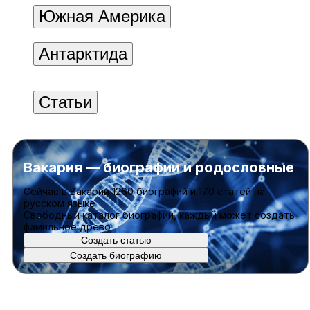
Южная Америка
Антарктида
Статьи
Вакария — биографии и родословные
Cейчас в Вакарии
1260 биографий
и
170 статей
на
русском языке
Свободный каталог биографий, каждый может создать
фамильное древо
Создать статью
Создать биографию