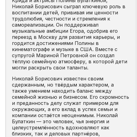
Крида и актрисы Полины Булаткиной,
Николай Борисович сыграл ключевую роль в
воспитании детей, прививая им ценности
трудолюбия, честности и стремления к
самореализации. Он поддерживал
музыкальные амбиции Егора, одобрив его
переезд в Москву для развития карьеры, и
гордится достижениями Полины в
кинематографе и музыке в США. Вместе с
супругой Мариной Петровной он создал
тёплую семейную атмосферу, в которой дети
могли раскрыть свои таланты.
Николай Борисович известен своим
сдержанным, но твёрдым характером, а
также умением находить баланс между
семейной жизнью и бизнесом. Его скромность
и преданность делу служат примером для
окружающих, а его вклад в успех семьи и
компании остаётся неоценимым. Николай
Булаткин — это человек, чья энергия и
целеустремлённость вдохновляют как
близких, так и деловых партнёров,