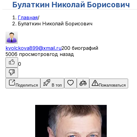
Булаткин Николай Борисович
Главная
/
Булаткин Николай Борисович
kvolckova899@xmail.ru
200 биографий
5006 просмотров
год назад
0
Поделиться
В топ
Пожаловаться