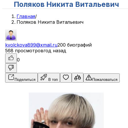
Поляков Никита Витальевич
Главная
/
Поляков Никита Витальевич
kvolckova899@xmail.ru
200 биографий
568 просмотров
год назад
0
Поделиться
В топ
Пожаловаться