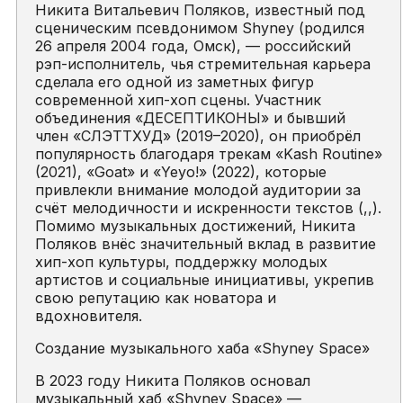
Никита Витальевич Поляков, известный под
сценическим псевдонимом Shyney (родился
26 апреля 2004 года, Омск), — российский
рэп-исполнитель, чья стремительная карьера
сделала его одной из заметных фигур
современной хип-хоп сцены. Участник
объединения «ДЕСЕПТИКОНЫ» и бывший
член «СЛЭТТХУД» (2019–2020), он приобрёл
популярность благодаря трекам «Kash Routine»
(2021), «Goat» и «Yeyo!» (2022), которые
привлекли внимание молодой аудитории за
счёт мелодичности и искренности текстов (,,).
Помимо музыкальных достижений, Никита
Поляков внёс значительный вклад в развитие
хип-хоп культуры, поддержку молодых
артистов и социальные инициативы, укрепив
свою репутацию как новатора и
вдохновителя.
Создание музыкального хаба «Shyney Space»
В 2023 году Никита Поляков основал
музыкальный хаб «Shyney Space» —