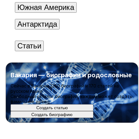
Южная Америка
Антарктида
Статьи
Вакария — биографии и родословные
Cейчас в Вакарии
1260 биографий
и
170 статей
на
русском языке
Свободный каталог биографий, каждый может создать
фамильное древо
Создать статью
Создать биографию