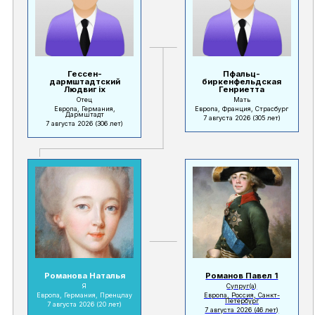
Гессен-
Пфальц-
дармштадтский
биркенфельдская
Людвиг ix
Генриетта
Отец
Мать
Европа, Германия,
Европа, Франция, Страсбург
Дармштадт
7 августа 2026
(305 лет)
7 августа 2026
(306 лет)
Романова Наталья
Романов Павел 1
Я
Супруг(а)
Европа, Германия, Пренцлау
Европа, Россия, Санкт-
Петербург
7 августа 2026
(20 лет)
7 августа 2026
(46 лет)