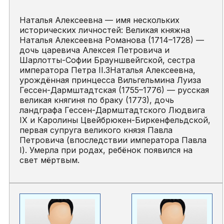
Наталья Алексеевна — имя нескольких
исторических личностей: Великая княжна
Наталья Алексеевна Романова (1714–1728) —
дочь царевича Алексея Петровича и
Шарлотты-Софии Брауншвейгской, сестра
императора Петра II.3Наталья Алексеевна,
урождённая принцесса Вильгельмина Луиза
Гессен-Дармштадтская (1755–1776) — русская
великая княгиня по браку (1773), дочь
ландграфа Гессен-Дармштадтского Людвига
IX и Каролины Цвейбрюкен-Биркенфельдской,
первая супруга великого князя Павла
Петровича (впоследствии императора Павла
I). Умерла при родах, ребёнок появился на
свет мёртвым.