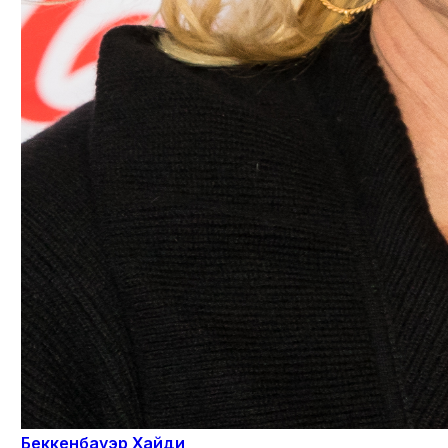
Беккенбауэр Хайди