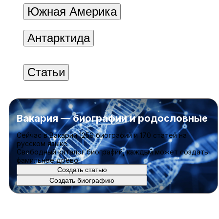
Южная Америка
Антарктида
Статьи
Вакария — биографии и родословные
Cейчас в Вакарии
1259 биографий
и
170 статей
на
русском языке
Свободный каталог биографий, каждый может создать
фамильное древо
Создать статью
Создать биографию