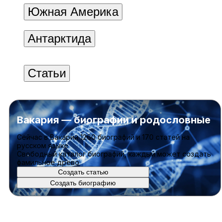
Южная Америка
Антарктида
Статьи
Вакария — биографии и родословные
Cейчас в Вакарии
1260 биографий
и
170 статей
на
русском языке
Свободный каталог биографий, каждый может создать
фамильное древо
Создать статью
Создать биографию