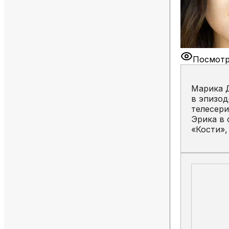
Посмотр
Марика Д
в эпизод
телесери
Эрика в 
«Кости»,