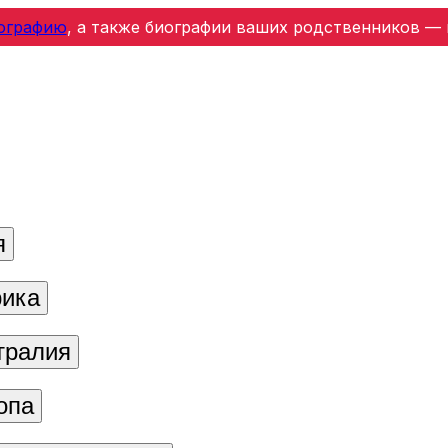
ографию
, а также биографии ваших родственников — 
я
ика
тралия
опа