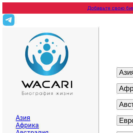
Добавьте свою би
Ази
Афр
Авс
Азия
Евр
Африка
Австралия