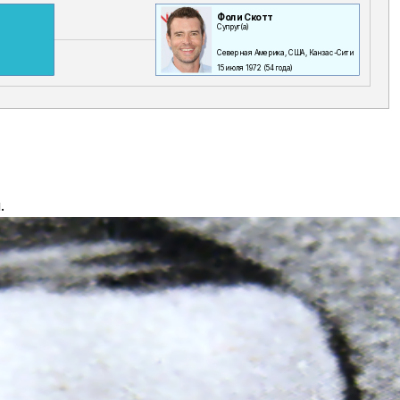
Фоли Скотт
Супруг(а)
Северная Америка, США, Канзас-Сити
15 июля 1972
(54 года)
.