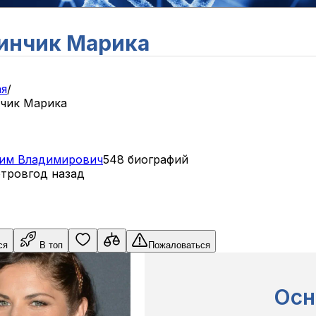
инчик Марика
ая
/
чик Марика
им
Владимирович
548 биографий
отров
год назад
ся
В топ
Пожаловаться
Осн