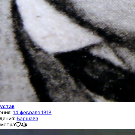
Густав
ения:
14 февраля 1818
дения:
Варшава
смотра