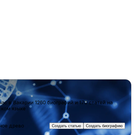
час в Вакарии
1260 биографий
и
170 статей
на
ском языке
ное древо
Создать статью
Создать биографию