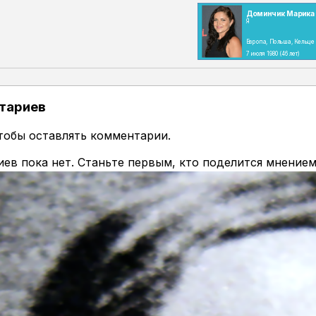
Доминчик Марика
Я
Европа, Польша, Кельце
7 июля 1980
(46 лет)
тариев
чтобы оставлять комментарии.
ев пока нет. Станьте первым, кто поделится мнением