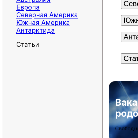
Сев
Европа
Северная Америка
Южн
Южная Америка
Антарктида
Ант
Статьи
Ста
Вака
род
Свободн