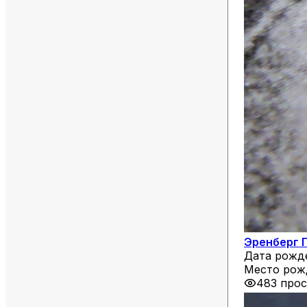
Эренберг 
Дата рожд
Место рож
483 про