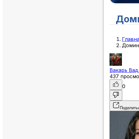
Дом
Главн
Домин
Вакарь
Вад
437 просм
0
Поделить