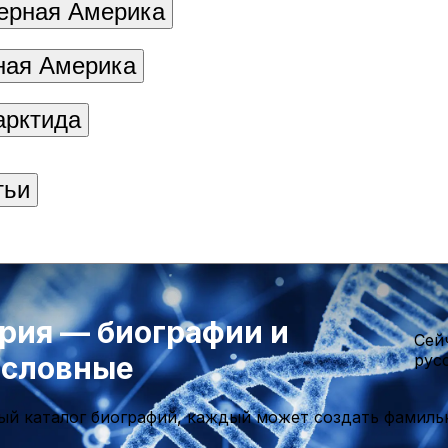
ерная Америка
ая Америка
арктида
тьи
рия — биографии и
Cей
ословные
рус
ый каталог биографий, каждый может создать фамиль