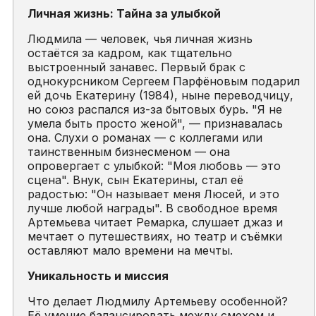
Личная жизнь: Тайна за улыбкой
Людмила — человек, чья личная жизнь
остаётся за кадром, как тщательно
выстроенный занавес. Первый брак с
однокурсником Сергеем Парфёновым подарил
ей дочь Екатерину (1984), ныне переводчицу,
но союз распался из-за бытовых бурь. "Я не
умела быть просто женой", — признавалась
она. Слухи о романах — с коллегами или
таинственным бизнесменом — она
опровергает с улыбкой: "Моя любовь — это
сцена". Внук, сын Екатерины, стал её
радостью: "Он называет меня Люсей, и это
лучше любой награды". В свободное время
Артемьева читает Ремарка, слушает джаз и
мечтает о путешествиях, но театр и съёмки
оставляют мало времени на мечты.
Уникальность и миссия
Что делает Людмилу Артемьеву особенной?
Её умение балансировать между смехом и