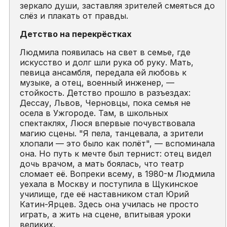
зеркало души, заставляя зрителей смеяться до
слёз и плакать от правды.
Детство на перекрёстках
Людмила появилась на свет в семье, где
искусство и долг шли рука об руку. Мать,
певица ансамбля, передала ей любовь к
музыке, а отец, военный инженер, —
стойкость. Детство прошло в разъездах:
Дессау, Львов, Черновцы, пока семья не
осела в Ужгороде. Там, в школьных
спектаклях, Люся впервые почувствовала
магию сцены. "Я пела, танцевала, а зрители
хлопали — это было как полёт", — вспоминала
она. Но путь к мечте был тернист: отец видел
дочь врачом, а мать боялась, что театр
сломает её. Вопреки всему, в 1980-м Людмила
уехала в Москву и поступила в Щукинское
училище, где её наставником стал Юрий
Катин-Ярцев. Здесь она училась не просто
играть, а жить на сцене, впитывая уроки
великих.