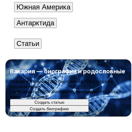
Южная Америка
Антарктида
Статьи
Вакария — биографии и родословные
Cейчас в Вакарии
1260 биографий
и
170 статей
на
русском языке
Свободный каталог биографий, каждый может создать
фамильное древо
Создать статью
Создать биографию