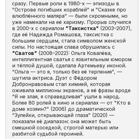
сразу. Первые роли в 1980-х — эпизоды в
"Острове погибших кораблей" и "Сказке про
влюблённого маляра" — были скромными, но
уже намекали на её харизму. Прорыв случился
в 2000-х с сериалом
"Таксистка"
(2003–2007),
где её Надежда Ромашова, таксистка с
большим сердцем, стала символом женской
силы. Но настоящая слава обрушилась с
"Сватов"
(2008–2022): Ольга Ковалёва,
интеллигентная сватья с язвительным юмором
и тёплой душой, сделала Артемьеву иконой.
"Ольга — это я, только без её терпения", —
шутила актриса. Дуэт с Фёдором
Добронравовым стал химией, которая
оживила миллионы экранов, а её фразы вроде
"Я не злая, я справедливая" ушли в народ.
Более 80 ролей в кино и сериалах — от "Кто в
доме хозяин?" (2006) до драматической
"Зулейхи, открывающей глаза" (2020) —
показали её диапазон: она может быть
смешной соседкой, строгой матерью или
разбитой судьбой героиней.