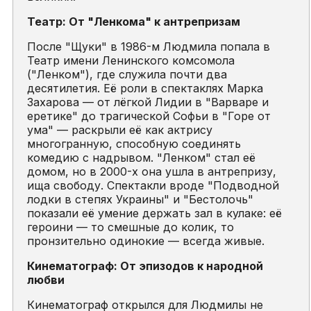
Театр: От "Ленкома" к антрепризам
После "Щуки" в 1986-м Людмила попала в
Театр имени Ленинского комсомола
("Ленком"), где служила почти два
десятилетия. Её роли в спектаклях Марка
Захарова — от лёгкой Лидии в "Варваре и
еретике" до трагической Софьи в "Горе от
ума" — раскрыли её как актрису
многогранную, способную соединять
комедию с надрывом. "Ленком" стал её
домом, но в 2000-х она ушла в антрепризу,
ища свободу. Спектакли вроде "Подводной
лодки в степях Украины" и "Бестолочь"
показали её умение держать зал в кулаке: её
героини — то смешные до колик, то
пронзительно одинокие — всегда живые.
Кинематограф: От эпизодов к народной
любви
Кинематограф открылся для Людмилы не