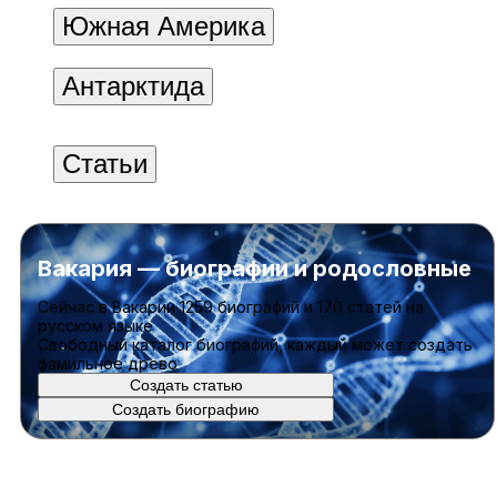
Южная Америка
Антарктида
Статьи
Вакария — биографии и родословные
Cейчас в Вакарии
1259 биографий
и
170 статей
на
русском языке
Свободный каталог биографий, каждый может создать
фамильное древо
Создать статью
Создать биографию