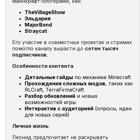
майнкрафт-блогерами, как:
TheVillageShow
Эльдария
MajorBond
Straycat
Его участие в совместных проектах и стримах
помогло каналу вырасти до
сотен тысяч
подписчиков
.
Особенности контента
Детальные гайды
по механике
Minecraft
Прохождения сложных модов
, таких как
RLCraft
,
TerraFirmaCraft
Разбор обновлений
и новых
возможностей игры
Интерактив с аудиторией
(опросы, идеи
для новых серий)
Личная жизнь
Леонид предпочитает не раскрывать